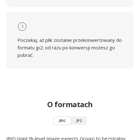
3
Poczekaj, aż plik zostanie przekonwertowany do
formatu jp2; od razu po konwersji możesz go
pobrać.
O formatach
JBIG
JP2
JBIG (Joint Bi-level Image experts Group) to bezstratny