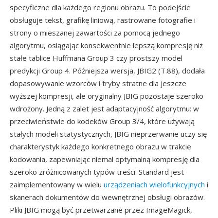
specyficzne dla każdego regionu obrazu. To podejście
obsługuje tekst, grafikę liniową, rastrowane fotografie i
strony o mieszanej zawartości za pomocą jednego
algorytmu, osiągając konsekwentnie lepszą kompresję niż
stałe tablice Huffmana Group 3 czy prostszy model
predykcji Group 4. Późniejsza wersja, JBIG2 (T.88), dodała
dopasowywanie wzorców i tryby stratne dla jeszcze
wyższej kompresji, ale oryginalny JBIG pozostaje szeroko
wdrożony. Jedną z zalet jest adaptacyjność algorytmu: w
przeciwieństwie do kodeków Group 3/4, które używają
stałych modeli statystycznych, JBIG nieprzerwanie uczy się
charakterystyk każdego konkretnego obrazu w trakcie
kodowania, zapewniając niemal optymalną kompresję dla
szeroko zróżnicowanych typów treści. Standard jest
zaimplementowany w wielu
urządzeniach wielofunkcyjnych
i
skanerach dokumentów do wewnętrznej obsługi obrazów.
Pliki JBIG mogą być przetwarzane przez ImageMagick,