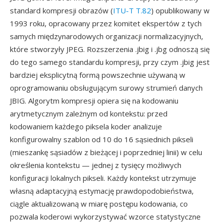
standard kompresji obrazów (
ITU-T T.82
) opublikowany w
1993 roku, opracowany przez komitet ekspertów z tych
samych międzynarodowych organizacji normalizacyjnych,
które stworzyły JPEG. Rozszerzenia .jbig i .jbg odnoszą się
do tego samego standardu kompresji, przy czym .jbig jest
bardziej eksplicytną formą powszechnie używaną w
oprogramowaniu obsługującym surowy strumień danych
JBIG. Algorytm kompresji opiera się na kodowaniu
arytmetycznym zależnym od kontekstu: przed
kodowaniem każdego piksela koder analizuje
konfigurowalny szablon od 10 do 16 sąsiednich pikseli
(mieszankę sąsiadów z bieżącej i poprzedniej linii) w celu
określenia kontekstu — jednej z tysięcy możliwych
konfiguracji lokalnych pikseli. Każdy kontekst utrzymuje
własną adaptacyjną estymację prawdopodobieństwa,
ciągle aktualizowaną w miarę postępu kodowania, co
pozwala koderowi wykorzystywać wzorce statystyczne