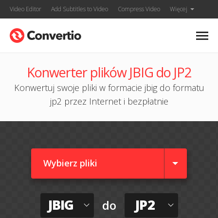
Video Editor
Add Subtitles to Video
Compress Video
Więcej
Konwerter plików JBIG do JP2
Konwertuj swoje pliki w formacie jbig do formatu
jp2 przez Internet i bezpłatnie
Wybierz pliki
JBIG
JP2
do