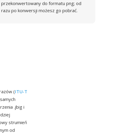
przekonwertowany do formatu png; od
razu po konwersji możesz go pobrać.
brazów (
ITU-T
 samych
enia .jbig i
dziej
owy strumień
żnym od