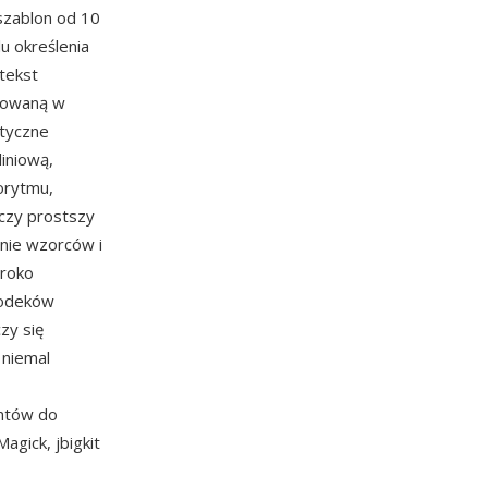
szablon od 10
lu określenia
ntekst
izowaną w
tyczne
liniową,
orytmu,
 czy prostszy
nie wzorców i
eroko
kodeków
zy się
 niemal
ntów do
gick, jbigkit