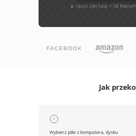
Upuść pliki tutaj. 1 GB Maksym
Jak przek
1
Wybierz pliki z komputera, dysku