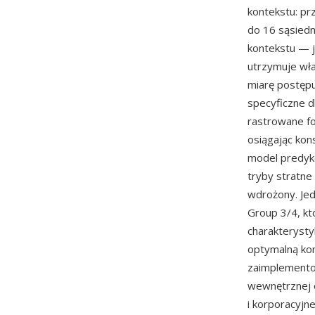
kontekstu: pr
do 16 sąsiedni
kontekstu — je
utrzymuje wł
miarę postęp
specyficzne d
rastrowane fo
osiągając kon
model predykc
tryby stratne
wdrożony. Jed
Group 3/4, kt
charakterysty
optymalną kom
zaimplement
wewnętrznej o
i korporacyj