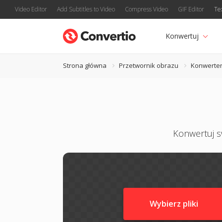
Video Editor
Add Subtitles to Video
Compress Video
GIF Editor
Te
Konwertuj
Strona główna
Przetwornik obrazu
Konwerter
Konwertuj sw
Wybierz pliki