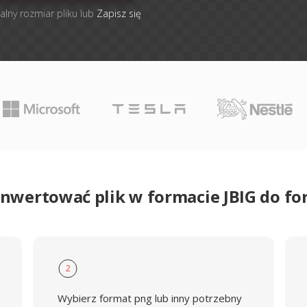
alny rozmiar pliku lub
Zapisz się
onwertować plik w formacie JBIG do f
2
Wybierz format png lub inny potrzebny