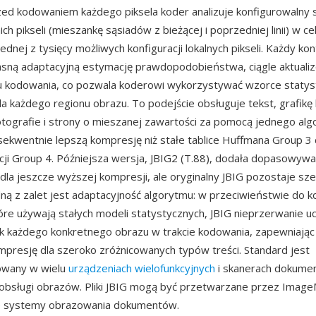
zed kodowaniem każdego piksela koder analizuje konfigurowalny 
ch pikseli (mieszankę sąsiadów z bieżącej i poprzedniej linii) w ce
dnej z tysięcy możliwych konfiguracji lokalnych pikseli. Każdy ko
asną adaptacyjną estymację prawdopodobieństwa, ciągle aktual
u kodowania, co pozwala koderowi wykorzystywać wzorce statys
la każdego regionu obrazu. To podejście obsługuje tekst, grafikę 
tografie i strony o mieszanej zawartości za pomocą jednego alg
sekwentnie lepszą kompresję niż stałe tablice Huffmana Group 3
ji Group 4. Późniejsza wersja, JBIG2 (T.88), dodała dopasowywa
 dla jeszcze wyższej kompresji, ale oryginalny JBIG pozostaje sz
ną z zalet jest adaptacyjność algorytmu: w przeciwieństwie do 
óre używają stałych modeli statystycznych, JBIG nieprzerwanie uc
k każdego konkretnego obrazu w trakcie kodowania, zapewniając
presję dla szeroko zróżnicowanych typów treści. Standard jest
owany w wielu
urządzeniach wielofunkcyjnych
i skanerach dokume
bsługi obrazów. Pliki JBIG mogą być przetwarzane przez ImageMa
ne systemy obrazowania dokumentów.