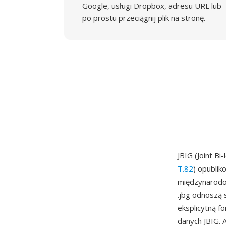
Google, usługi Dropbox, adresu URL lub
po prostu przeciągnij plik na stronę.
JBIG (Joint B
T.82
) opubli
międzynarodow
.jbg odnoszą 
eksplicytną 
danych JBIG. 