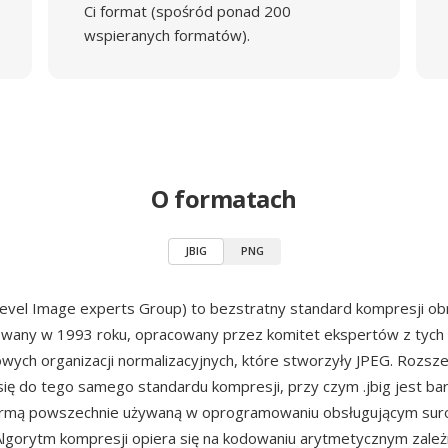
Ci format (spośród ponad 200
wspieranych formatów).
O formatach
JBIG
PNG
i-level Image experts Group) to bezstratny standard kompresji o
kowany w 1993 roku, opracowany przez komitet ekspertów z tych
ych organizacji normalizacyjnych, które stworzyły JPEG. Rozszerz
się do tego samego standardu kompresji, przy czym .jbig jest bar
formą powszechnie używaną w oprogramowaniu obsługującym sur
Algorytm kompresji opiera się na kodowaniu arytmetycznym zale