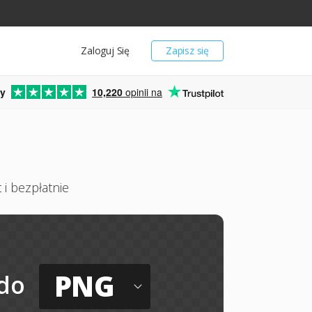
Zaloguj Się
Zapisz się
y
10,220
opinii na
 i bezpłatnie
PNG
do