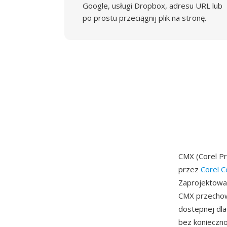
Google, usługi Dropbox, adresu URL lub
po prostu przeciągnij plik na stronę.
CMX (Corel P
przez
Corel C
Zaprojektowan
CMX przechowu
dostepnej dla
bez konieczn