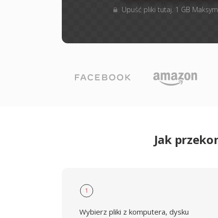
Upuść pliki tutaj. 1 GB Maksym
Jak przeko
1
Wybierz pliki z komputera, dysku