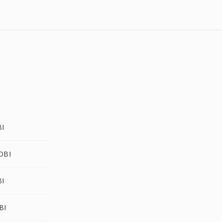
BI
OBI
BI
BI