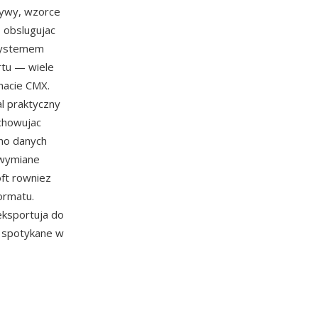
tywy, wzorce
 obslugujac
osystemem
artu — wiele
rmacie CMX.
l praktyczny
chowujac
wno danych
 wymiane
oft rowniez
ormatu.
eksportuja do
 spotykane w