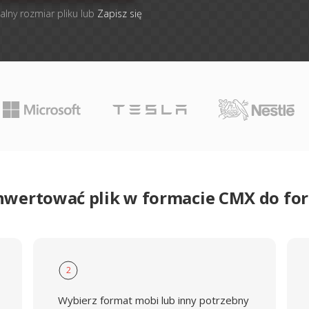
alny rozmiar pliku lub
Zapisz się
nwertować plik w formacie CMX do f
2
Wybierz format mobi lub inny potrzebny