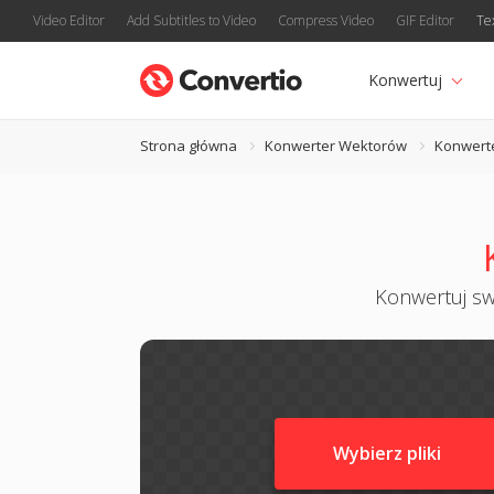
Video Editor
Add Subtitles to Video
Compress Video
GIF Editor
Te
Konwertuj
Strona główna
Konwerter Wektorów
Konwert
Konwertuj swo
Wybierz pliki