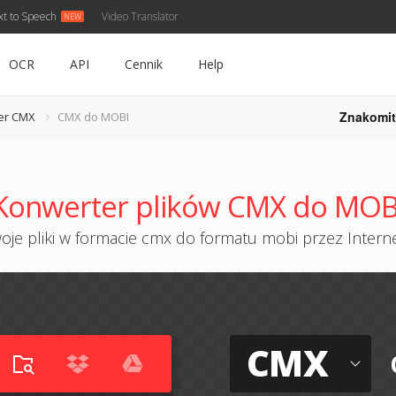
xt to Speech
Video Translator
OCR
API
Cennik
Help
Znakomit
er CMX
CMX do MOBI
Konwerter plików CMX do MOB
je pliki w formacie cmx do formatu mobi przez Interne
CMX