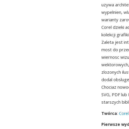
uzywa archit
wypelnien, wl
warianty zar
Corel dzieki a
kolekcji graf
Zaleta jest i
most do przen
wiernosc wizu
wektorowych, 
zlozonych ilu
dodal obsluge
Chociaz nowoc
SVG, PDF lub 
starszych bib
Twórca
:
Corel
Pierwsze wy