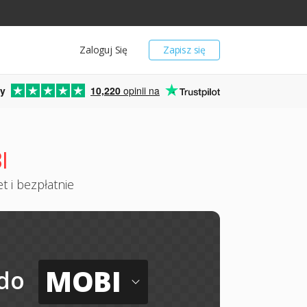
Zaloguj Się
Zapisz się
y
10,220
opinii na
I
t i bezpłatnie
MOBI
do