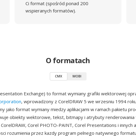
Ci format (spośród ponad 200
wspieranych formatów).
O formatach
CMX
MOBI
resentation Exchange) to format wymiany grafiki wektorowej op
orporation
, wprowadzony z CorelDRAW 5 we wrzesniu 1994 roku
y jako format wymiany miedzy aplikacjami w ramach pakietu pro
je obiekty wektorowe, tekst, bitmapy i atrybuty renderowania 
 CorelDRAW, Corel PHOTO-PAINT, Corel Presentations i innych apl
osci rozumienia przez kazdy program pelnego natywnego format