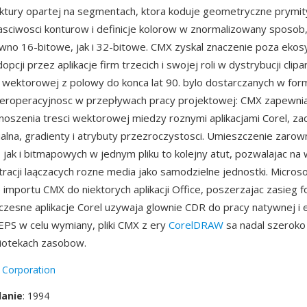
ektury opartej na segmentach, ktora koduje geometryczne prymi
asciwosci konturow i definicje kolorow w znormalizowany sposob,
owno 16-bitowe, jak i 32-bitowe. CMX zyskal znaczenie poza ek
dopcji przez aplikacje firm trzecich i swojej roli w dystrybucji clip
iki wektorowej z polowy do konca lat 90. bylo dostarczanych w fo
nteroperacyjnosc w przepływach pracy projektowej: CMX zapewnia
oszenia tresci wektorowej miedzy roznymi aplikacjami Corel, za
alna, gradienty i atrybuty przezroczystosci. Umieszczenie zaro
jak i bitmapowych w jednym pliku to kolejny atut, pozwalajac na
stracji laączacych rozne media jako samodzielne jednostki. Micros
 importu CMX do niektorych aplikacji Office, poszerzajac zasieg f
zesne aplikacje Corel uzywaja glownie CDR do pracy natywnej i 
EPS w celu wymiany, pliki CMX z ery
CorelDRAW
sa nadal szeroko
liotekach zasobow.
 Corporation
danie
: 1994