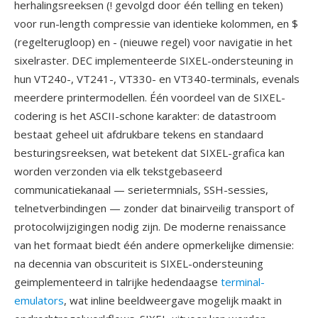
herhalingsreeksen (! gevolgd door één telling en teken)
voor run-length compressie van identieke kolommen, en $
(regelterugloop) en - (nieuwe regel) voor navigatie in het
sixelraster. DEC implementeerde SIXEL-ondersteuning in
hun VT240-, VT241-, VT330- en VT340-terminals, evenals
meerdere printermodellen. Één voordeel van de SIXEL-
codering is het ASCII-schone karakter: de datastroom
bestaat geheel uit afdrukbare tekens en standaard
besturingsreeksen, wat betekent dat SIXEL-grafica kan
worden verzonden via elk tekstgebaseerd
communicatiekanaal — serietermnials, SSH-sessies,
telnetverbindingen — zonder dat binairveilig transport of
protocolwijzigingen nodig zijn. De moderne renaissance
van het formaat biedt één andere opmerkelijke dimensie:
na decennia van obscuriteit is SIXEL-ondersteuning
geimplementeerd in talrijke hedendaagse
terminal-
emulators
, wat inline beeldweergave mogelijk maakt in