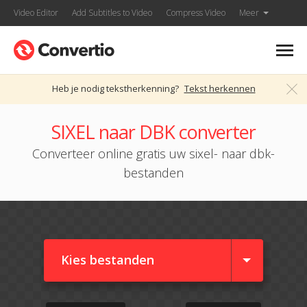
Video Editor
Add Subtitles to Video
Compress Video
Meer
Heb je nodig tekstherkenning?
Tekst herkennen
SIXEL naar DBK converter
Converteer online gratis uw sixel- naar dbk-
bestanden
Kies bestanden