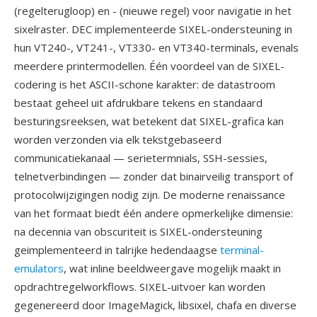
(regelterugloop) en - (nieuwe regel) voor navigatie in het
sixelraster. DEC implementeerde SIXEL-ondersteuning in
hun VT240-, VT241-, VT330- en VT340-terminals, evenals
meerdere printermodellen. Één voordeel van de SIXEL-
codering is het ASCII-schone karakter: de datastroom
bestaat geheel uit afdrukbare tekens en standaard
besturingsreeksen, wat betekent dat SIXEL-grafica kan
worden verzonden via elk tekstgebaseerd
communicatiekanaal — serietermnials, SSH-sessies,
telnetverbindingen — zonder dat binairveilig transport of
protocolwijzigingen nodig zijn. De moderne renaissance
van het formaat biedt één andere opmerkelijke dimensie:
na decennia van obscuriteit is SIXEL-ondersteuning
geimplementeerd in talrijke hedendaagse
terminal-
emulators
, wat inline beeldweergave mogelijk maakt in
opdrachtregelworkflows. SIXEL-uitvoer kan worden
gegenereerd door ImageMagick, libsixel, chafa en diverse