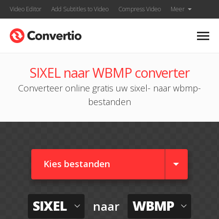
Video Editor
Add Subtitles to Video
Compress Video
Meer
SIXEL naar WBMP converter
Converteer online gratis uw sixel- naar wbmp-
bestanden
Kies bestanden
SIXEL
WBMP
naar