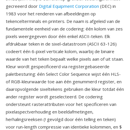
gecreeerd door
Digital Equipment Corporation
(DEC) in
1983 voor het renderen van afbeeldingen op
tekencelterminals en printers. De naam is afgeleid van de
fundamentele eenheid van de codering: één kolom van zes
pixels weergegeven door één enkel ASCII-teken. Elk
afdrukbaar teken in de sixel-datastroom (ASCII 63-126)
codeert één 6-pixel verticale kolom, waarbij de binaire
waarde van het teken bepaalt welke pixels aan of uit staan.
Kleur wordt gespecificeerd via registergebaseerde
paletbesturing: één Select Color Sequence wijst één HLS-
of RGB-kleurwaarde toe aan één genummerd register, en
daaropvolgende sixeltekens gebruiken die kleur totdat één
ander register wordt geselecteerd. De codering
ondersteunt rasterattributen voor het specificeren van
pixelaspectverhouding en beeldafmetingen,
herhalingsreeksen (! gevolgd door één telling en teken)
voor run-length compressie van identieke kolommen, en $