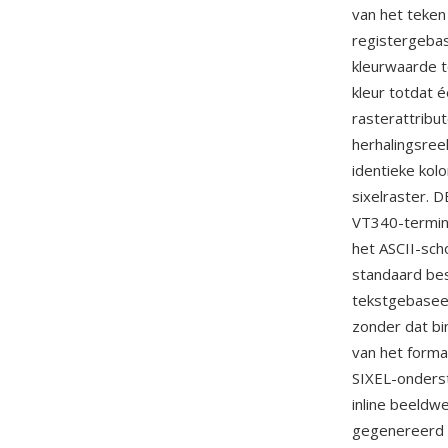
van het teken 
registergebas
kleurwaarde t
kleur totdat 
rasterattribu
herhalingsree
identieke kol
sixelraster. 
VT340-termina
het ASCII-sch
standaard bes
tekstgebasee
zonder dat bi
van het forma
SIXEL-onders
inline beeldw
gegenereerd d