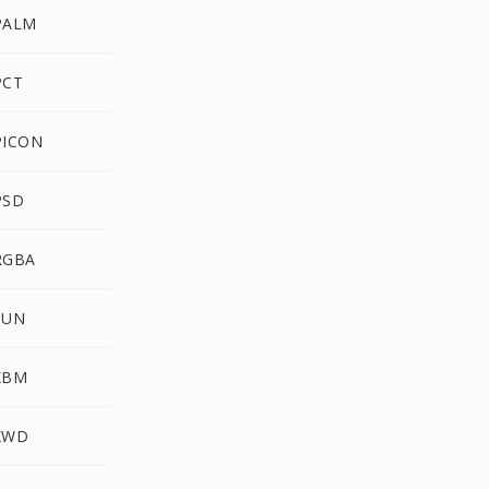
 PALM
PCT
 PICON
PSD
 RGBA
SUN
 XBM
 XWD