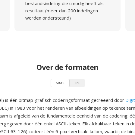
bestandsindeling die u nodig heeft als
resultaat (meer dan 200 indelingen
worden ondersteund)
Over de formaten
SIXEL
IPL
xel) is één bitmap-grafisch coderingsformaat gecreeerd door
Digi
DEC) in 1983 voor het renderen van afbeeldingen op tekencelterm
naam is afgeleid van de fundamentele eenheid van de codering: é
ergegeven door één enkel ASCII-teken. Elk afdrukbaar teken in de
SCII 63-126) codeert één 6-pixel verticale kolom, waarbij de bin