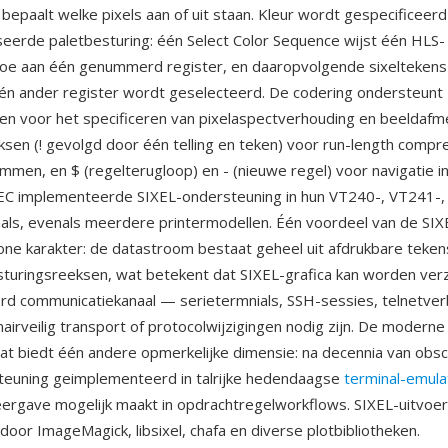
bepaalt welke pixels aan of uit staan. Kleur wordt gespecificeerd
eerde paletbesturing: één Select Color Sequence wijst één HLS-
oe aan één genummerd register, en daaropvolgende sixeltekens
één ander register wordt geselecteerd. De codering ondersteunt
ten voor het specificeren van pixelaspectverhouding en beeldafm
ksen (! gevolgd door één telling en teken) voor run-length compr
ommen, en $ (regelterugloop) en - (nieuwe regel) voor navigatie i
DEC implementeerde SIXEL-ondersteuning in hun VT240-, VT241-
ls, evenals meerdere printermodellen. Één voordeel van de SIXE
one karakter: de datastroom bestaat geheel uit afdrukbare teken
turingsreeksen, wat betekent dat SIXEL-grafica kan worden verz
rd communicatiekanaal — serietermnials, SSH-sessies, telnetve
nairveilig transport of protocolwijzigingen nodig zijn. De modern
at biedt één andere opmerkelijke dimensie: na decennia van obscu
teuning geimplementeerd in talrijke hedendaagse
terminal-emula
eergave mogelijk maakt in opdrachtregelworkflows. SIXEL-uitvoe
oor ImageMagick, libsixel, chafa en diverse plotbibliotheken.