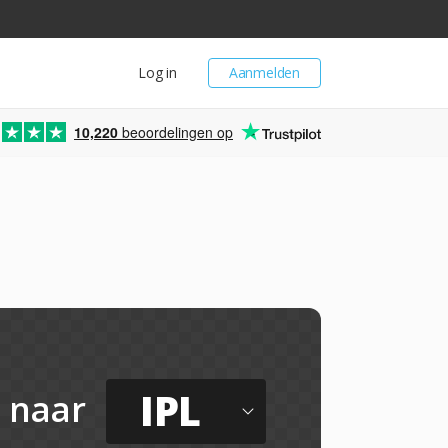
Log in
Aanmelden
10,220
beoordelingen op
IPL
naar