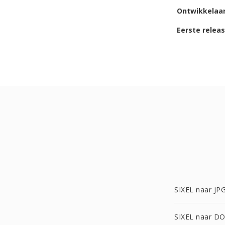
Ontwikkelaa
Eerste relea
SIXEL naar JP
SIXEL naar D