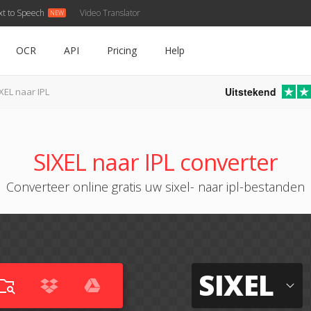
xt to Speech
Video Translator
OCR
API
Pricing
Help
Uitstekend
XEL naar IPL
SIXEL naar IPL converter
Converteer online gratis uw sixel- naar ipl-bestanden
SIXEL