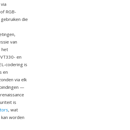
 via
 of RGB-
 gebruiken die
etingen,
essie van
n het
, VT330- en
L-codering is
s en
onden via elk
rbindingen —
e renaissance
riteit is
tors
, wat
r kan worden