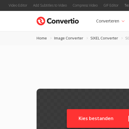
Video Editor
Add Subtitles to Video
Compress Video
GIF Editor
Te
Converteren
Home
Image Converter
SIXEL Converter
SI
Kies bestanden