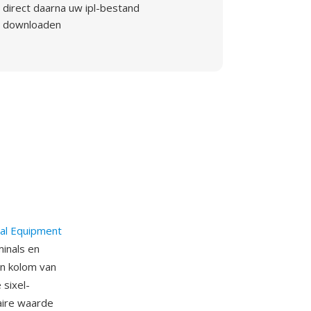
direct daarna uw ipl-bestand
downloaden
tal Equipment
inals en
én kolom van
 sixel-
aire waarde