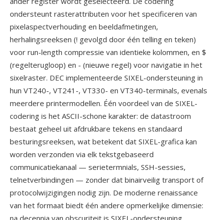
ander register wordt geselecteerd. De codering
ondersteunt rasterattributen voor het specificeren van
pixelaspectverhouding en beeldafmetingen,
herhalingsreeksen (! gevolgd door één telling en teken)
voor run-length compressie van identieke kolommen, en $
(regelterugloop) en - (nieuwe regel) voor navigatie in het
sixelraster. DEC implementeerde SIXEL-ondersteuning in
hun VT240-, VT241-, VT330- en VT340-terminals, evenals
meerdere printermodellen. Één voordeel van de SIXEL-
codering is het ASCII-schone karakter: de datastroom
bestaat geheel uit afdrukbare tekens en standaard
besturingsreeksen, wat betekent dat SIXEL-grafica kan
worden verzonden via elk tekstgebaseerd
communicatiekanaal — serietermnials, SSH-sessies,
telnetverbindingen — zonder dat binairveilig transport of
protocolwijzigingen nodig zijn. De moderne renaissance
van het formaat biedt één andere opmerkelijke dimensie:
na decennia van obscuriteit is SIXEL-ondersteuning