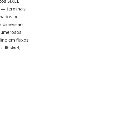
icos SIXEL
 — terminais
narios ou
ra dimensao
 numerosos
line em fluxos
 libsixel,