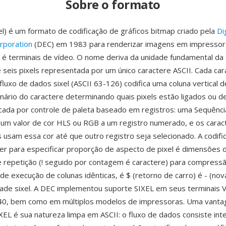
Sobre o formato
xel) é um formato de codificação de gráficos bitmap criado pela
Di
rporation
(DEC) em 1983 para renderizar imagens em impressora
 é terminais de vídeo. O nome deriva da unidade fundamental da 
 seis pixels representada por um único caractere ASCII. Cada car
fluxo de dados sixel (ASCII 63-126) codifica uma coluna vertical de
inário do caractere determinando quais pixels estão ligados ou de
icada por controle de paleta baseado em registros: uma Sequênci
i um valor de cor HLS ou RGB a um registro numerado, e os caract
usam essa cor até que outro registro seja selecionado. A codifi
ter para especificar proporção de aspecto de pixel é dimensões
 repetição (! seguido por contagem é caractere) para compress
e execução de colunas idênticas, é $ (retorno de carro) é - (nova
ade sixel. A DEC implementou suporte SIXEL em seus terminais
0, bem como em múltiplos modelos de impressoras. Uma vant
IXEL é sua natureza limpa em ASCII: o fluxo de dados consiste in