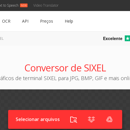
xt to Speech
Video Translator
OCR
API
Preços
Help
Excelente
EL
Conversor de SIXEL
áficos de terminal SIXEL para JPG, BMP, GIF e mais onl
Selecionar arquivos