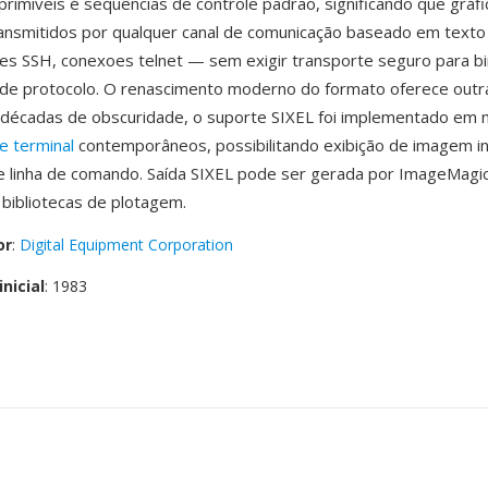
primiveis é sequências de controle padrão, significando que gráf
ansmitidos por qualquer canal de comunicação baseado em texto
ões SSH, conexoes telnet — sem exigir transporte seguro para bi
 de protocolo. O renascimento moderno do formato oferece out
s décadas de obscuridade, o suporte SIXEL foi implementado em
e terminal
contemporâneos, possibilitando exibição de imagem in
e linha de comando. Saída SIXEL pode ser gerada por ImageMagick,
 bibliotecas de plotagem.
or
:
Digital Equipment Corporation
nicial
: 1983