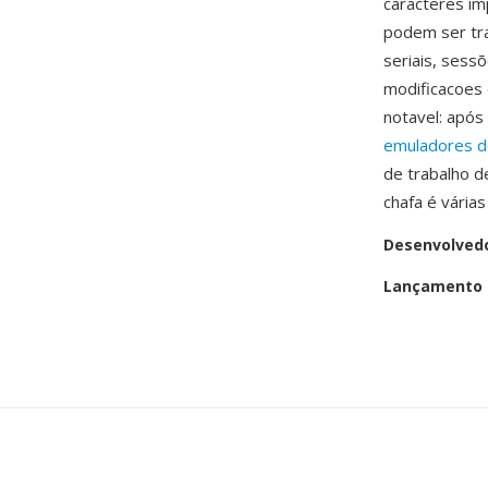
caracteres im
podem ser tr
seriais, sess
modificacoes
notavel: apó
emuladores d
de trabalho d
chafa é várias
Desenvolved
Lançamento i