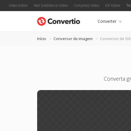
Video Editor
Add Subtitles to Video
Compress Video
GIF Editor
Te
Converter
Início
Conversor de imagem
Conversor de SIX
Converta gr