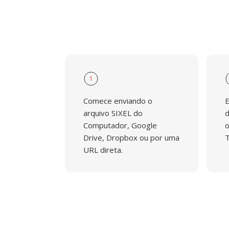
1
Comece enviando o
E
arquivo SIXEL do
d
Computador, Google
o
Drive, Dropbox ou por uma
T
URL direta.