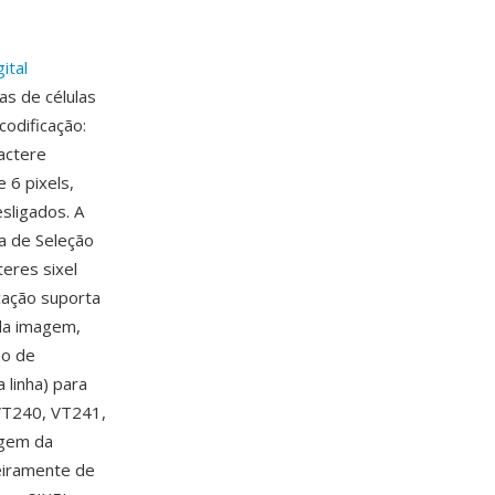
gital
s de células
codificação:
actere
 6 pixels,
sligados. A
a de Seleção
eres sixel
cação suporta
 da imagem,
ão de
 linha) para
 VT240, VT241,
agem da
teiramente de