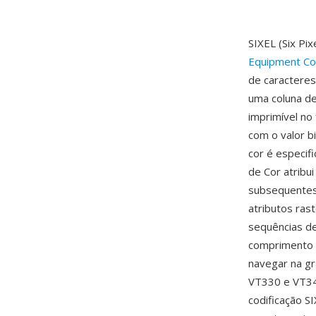
SIXEL (Six Pi
Equipment Co
de caracteres
uma coluna de
imprimível no 
com o valor b
cor é especif
de Cor atribu
subsequentes 
atributos ras
sequências de
comprimento d
navegar na gr
VT330 e VT34
codificação S