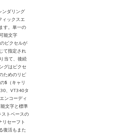
をレンダリング
フィックスエ
ます。単一の
刷可能文字
どのピクセルが
じて指定され
に割り当て、後続
ィングはピクセ
のためのリピ
めの$（キャリ
0、VT340タ
Lエンコーディ
可能文字と標準
キストベースの
イナリセーフト
る復活もまた