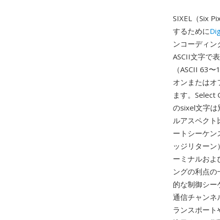
SIXEL（S
するために
Di
ンコーディン
ASCII文字
（ASCII 
オンまたはオ
ます。Selec
のsixel
ルアスペクト
ートシーケンス
ッジリターン）
ーミナルおよび
ングの利点の
的な制御シー
通信チャンネル
ランスポート