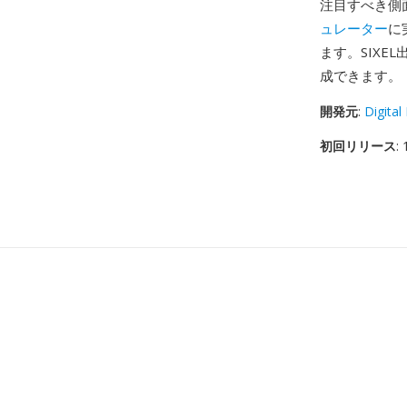
注目すべき側
ュレーター
に
ます。SIXEL
成できます。
開発元
:
Digita
初回リリース
: