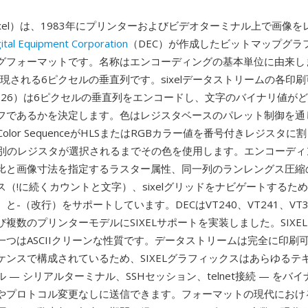
ix Pixel）は、1983年にプリンターおよびビデオターミナル上で画像
gital Equipment Corporation
（DEC）が作成したビットマップグラ
グフォーマットです。名称はエンコーディングの基本単位に由来し
で表現される6ピクセルの垂直列です。sixelデータストリームの各印
63〜126）は6ピクセルの垂直列をエンコードし、文字のバイナリ値が
フであるかを決定します。色はレジスタベースのパレット制御を通
t Color SequenceがHLSまたはRGBカラー値を番号付きレジスタ
文字は別のレジスタが選択されるまでその色を使用します。エンコーデ
比と画像寸法を指定するラスター属性、同一列のランレングス圧縮
（!に続くカウントと文字）、sixelグリッドをナビゲートするた
と-（改行）をサポートしています。DECはVT240、VT241、VT33
複数のプリンターモデルにSIXELサポートを実装しました。SIXE
一つはASCIIクリーンな性質です。データストリームは完全に印刷
ケンスで構成されているため、SIXELグラフィックスはあらゆるテ
 — シリアルターミナル、SSHセッション、telnet接続 — をバ
やプロトコル変更なしに送信できます。フォーマットの現代におけ