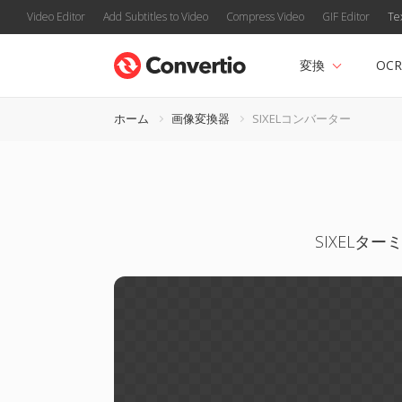
Video Editor
Add Subtitles to Video
Compress Video
GIF Editor
Te
変換
OCR
ホーム
画像変換器
SIXELコンバーター
SIXELタ