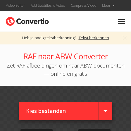
Video Editor
Add Subtitles to Video
Compress Video
Meer
Heb je nodig tekstherkenning?
Tekst herkennen
RAF naar ABW Converter
Zet RAF-afbeeldingen om naar ABW-documenten
— online en gratis
Kies bestanden