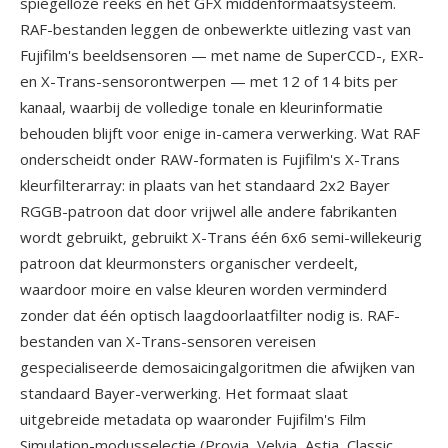
spiegelloze reeks en het GFX middenformaatsysteem.
RAF-bestanden leggen de onbewerkte uitlezing vast van
Fujifilm's beeldsensoren — met name de SuperCCD-, EXR-
en X-Trans-sensorontwerpen — met 12 of 14 bits per
kanaal, waarbij de volledige tonale en kleurinformatie
behouden blijft voor enige in-camera verwerking. Wat RAF
onderscheidt onder RAW-formaten is Fujifilm's X-Trans
kleurfilterarray: in plaats van het standaard 2x2 Bayer
RGGB-patroon dat door vrijwel alle andere fabrikanten
wordt gebruikt, gebruikt X-Trans één 6x6 semi-willekeurig
patroon dat kleurmonsters organischer verdeelt,
waardoor moire en valse kleuren worden verminderd
zonder dat één optisch laagdoorlaatfilter nodig is. RAF-
bestanden van X-Trans-sensoren vereisen
gespecialiseerde demosaicingalgoritmen die afwijken van
standaard Bayer-verwerking. Het formaat slaat
uitgebreide metadata op waaronder Fujifilm's Film
Simulation-modusselectie (Provia, Velvia, Astia, Classic