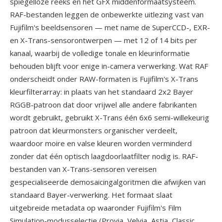
spiegelloze reeks en het GFX middenformaatsysteem.
RAF-bestanden leggen de onbewerkte uitlezing vast van
Fujifilm's beeldsensoren — met name de SuperCCD-, EXR-
en X-Trans-sensorontwerpen — met 12 of 14 bits per
kanaal, waarbij de volledige tonale en kleurinformatie
behouden blijft voor enige in-camera verwerking. Wat RAF
onderscheidt onder RAW-formaten is Fujifilm's X-Trans
kleurfilterarray: in plaats van het standaard 2x2 Bayer
RGGB-patroon dat door vrijwel alle andere fabrikanten
wordt gebruikt, gebruikt X-Trans één 6x6 semi-willekeurig
patroon dat kleurmonsters organischer verdeelt,
waardoor moire en valse kleuren worden verminderd
zonder dat één optisch laagdoorlaatfilter nodig is. RAF-
bestanden van X-Trans-sensoren vereisen
gespecialiseerde demosaicingalgoritmen die afwijken van
standaard Bayer-verwerking. Het formaat slaat
uitgebreide metadata op waaronder Fujifilm's Film
Simulation-modusselectie (Provia, Velvia, Astia, Classic