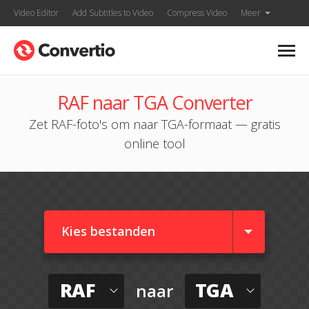
Video Editor
Add Subtitles to Video
Compress Video
Meer
RAF naar TGA Converter
Zet RAF-foto's om naar TGA-formaat — gratis
online tool
Kies bestanden
RAF
TGA
naar