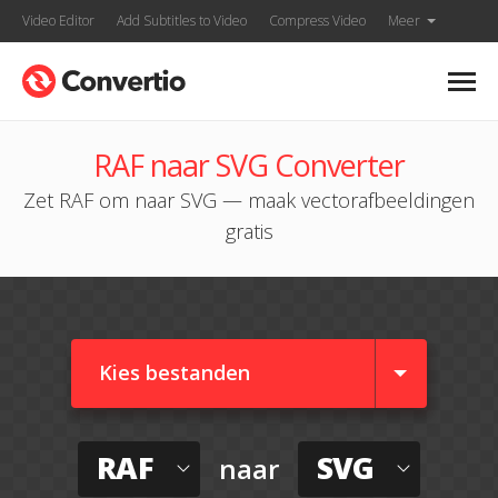
Video Editor
Add Subtitles to Video
Compress Video
Meer
RAF naar SVG Converter
Zet RAF om naar SVG — maak vectorafbeeldingen
gratis
Kies bestanden
RAF
SVG
naar