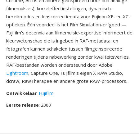
Chrome, Acros en andere geinspireerd door hun analoge
filmemulsies), korreleffectinstellingen, dynamisch-
bereikmodus en lenscorrectiedata voor Fujinon XF- en XC-
optieken. Één voordeel is het Film Simulation-erfgoed —
Fujifilm's decennia aan filmemulsie-expertise informeert de
kleurwetenschap die is ingebed in RAF-metadata, en
fotografen kunnen schakelen tussen filmgeinspireerde
renderingen tijdens nabewerking zonder kwaliteitsverlies.
RAF-bestanden worden ondersteund door Adobe
Lightroom
, Capture One, Fujifilm's eigen X RAW Studio,
dcraw, RawTherapee en andere grote RAW-processors.
Ontwikkelaar
:
Fujifilm
Eerste release
: 2000