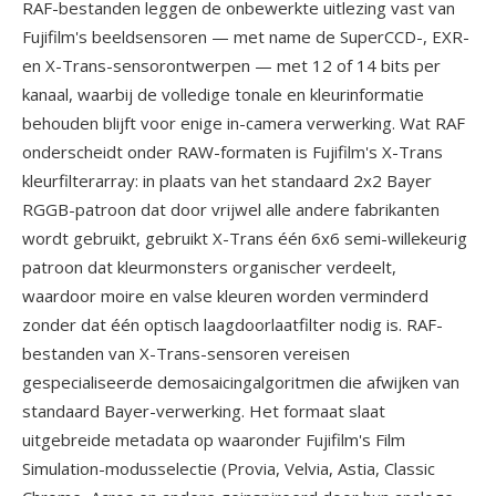
RAF-bestanden leggen de onbewerkte uitlezing vast van
Fujifilm's beeldsensoren — met name de SuperCCD-, EXR-
en X-Trans-sensorontwerpen — met 12 of 14 bits per
kanaal, waarbij de volledige tonale en kleurinformatie
behouden blijft voor enige in-camera verwerking. Wat RAF
onderscheidt onder RAW-formaten is Fujifilm's X-Trans
kleurfilterarray: in plaats van het standaard 2x2 Bayer
RGGB-patroon dat door vrijwel alle andere fabrikanten
wordt gebruikt, gebruikt X-Trans één 6x6 semi-willekeurig
patroon dat kleurmonsters organischer verdeelt,
waardoor moire en valse kleuren worden verminderd
zonder dat één optisch laagdoorlaatfilter nodig is. RAF-
bestanden van X-Trans-sensoren vereisen
gespecialiseerde demosaicingalgoritmen die afwijken van
standaard Bayer-verwerking. Het formaat slaat
uitgebreide metadata op waaronder Fujifilm's Film
Simulation-modusselectie (Provia, Velvia, Astia, Classic