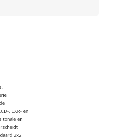
s,
erie
 de
CCD-, EXR- en
e tonale en
erscheidt
andaard 2x2