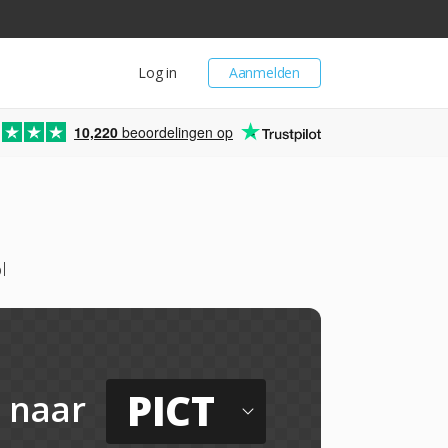
Log in
Aanmelden
10,220
beoordelingen op
l
PICT
naar