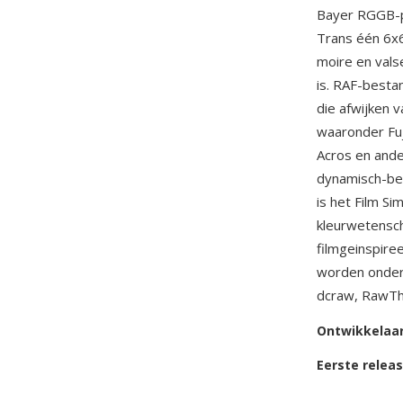
Bayer RGGB-pa
Trans één 6x6
moire en vals
is. RAF-besta
die afwijken 
waaronder Fuji
Acros en ande
dynamisch-ber
is het Film S
kleurwetensch
filmgeinspire
worden onde
dcraw, RawTh
Ontwikkelaa
Eerste relea