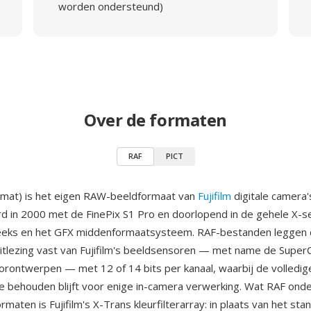
worden ondersteund)
Over de formaten
RAF
PICT
mat) is het eigen RAW-beeldformaat van
Fujifilm
digitale camera'
d in 2000 met de FinePix S1 Pro en doorlopend in de gehele X-s
reeks en het GFX middenformaatsysteem. RAF-bestanden leggen
tlezing vast van Fujifilm's beeldsensoren — met name de Super
rontwerpen — met 12 of 14 bits per kanaal, waarbij de volledig
ie behouden blijft voor enige in-camera verwerking. Wat RAF ond
aten is Fujifilm's X-Trans kleurfilterarray: in plaats van het st