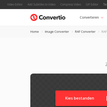
Video Editor
Add Subtitles to Video
Compress Video
GIF Editor
Te
Converteren
Home
Image Converter
RAF Converter
RAF
Kies bestanden