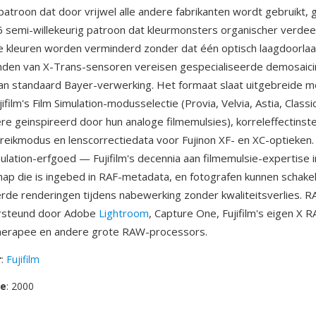
troon dat door vrijwel alle andere fabrikanten wordt gebruikt, g
 semi-willekeurig patroon dat kleurmonsters organischer verdee
e kleuren worden verminderd zonder dat één optisch laagdoorlaat
nden van X-Trans-sensoren vereisen gespecialiseerde demosaic
van standaard Bayer-verwerking. Het formaat slaat uitgebreide 
film's Film Simulation-modusselectie (Provia, Velvia, Astia, Class
re geinspireerd door hun analoge filmemulsies), korreleffectinste
eikmodus en lenscorrectiedata voor Fujinon XF- en XC-optieken.
imulation-erfgoed — Fujifilm's decennia aan filmemulsie-expertise
ap die is ingebed in RAF-metadata, en fotografen kunnen schake
erde renderingen tijdens nabewerking zonder kwaliteitsverlies. 
rsteund door Adobe
Lightroom
, Capture One, Fujifilm's eigen X 
erapee en andere grote RAW-processors.
r
:
Fujifilm
se
: 2000