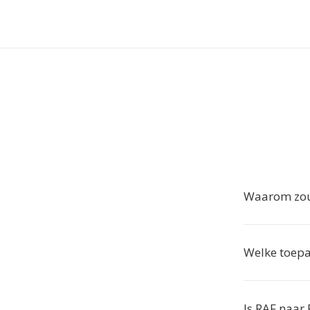
Waarom zou 
Welke toepa
Is RAF naar 