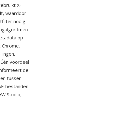
ebruikt X-
lt, waardoor
filter nodig
ingalgoritmen
metadata op
ic Chrome,
llingen,
 Één voordeel
 informeert de
len tussen
RAF-bestanden
RAW Studio,