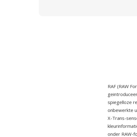
RAF (RAW For
geintroduceer
spiegelloze 
onbewerkte ui
X-Trans-senso
kleurinformat
onder RAW-form