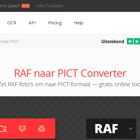
xt to Speech
Video Translator
OCR
API
Pricing
Help
Uitstekend
 naar PICT
RAF naar PICT Converter
Zet RAF-foto's om naar PICT-formaat — gratis online too
RAF