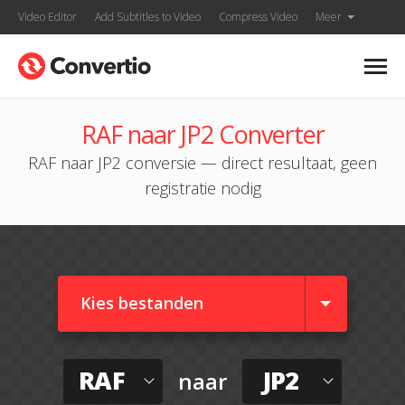
Video Editor
Add Subtitles to Video
Compress Video
Meer
RAF naar JP2 Converter
RAF naar JP2 conversie — direct resultaat, geen
registratie nodig
Kies bestanden
RAF
JP2
naar