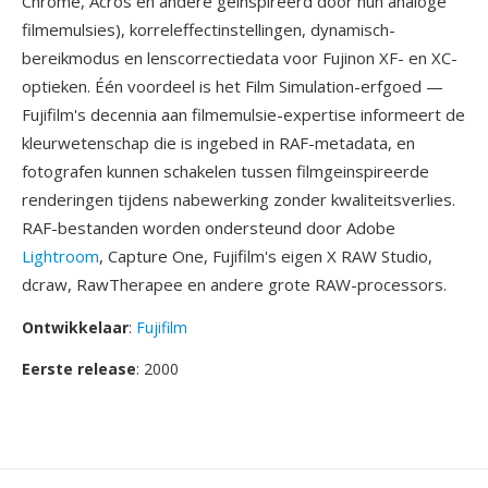
Chrome, Acros en andere geinspireerd door hun analoge
filmemulsies), korreleffectinstellingen, dynamisch-
bereikmodus en lenscorrectiedata voor Fujinon XF- en XC-
optieken. Één voordeel is het Film Simulation-erfgoed —
Fujifilm's decennia aan filmemulsie-expertise informeert de
kleurwetenschap die is ingebed in RAF-metadata, en
fotografen kunnen schakelen tussen filmgeinspireerde
renderingen tijdens nabewerking zonder kwaliteitsverlies.
RAF-bestanden worden ondersteund door Adobe
Lightroom
, Capture One, Fujifilm's eigen X RAW Studio,
dcraw, RawTherapee en andere grote RAW-processors.
Ontwikkelaar
:
Fujifilm
Eerste release
: 2000