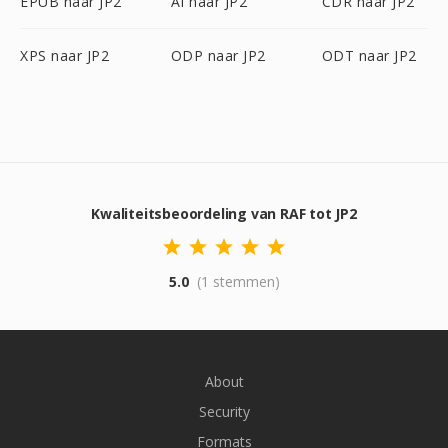
EPUB naar JP2
AI naar JP2
CDR naar JP2
XPS naar JP2
ODP naar JP2
ODT naar JP2
Kwaliteitsbeoordeling van RAF tot JP2
5.0
(1 stemmen)
About
Security
Formats