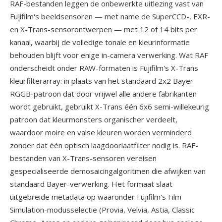
RAF-bestanden leggen de onbewerkte uitlezing vast van
Fujifilm's beeldsensoren — met name de SuperCCD-, EXR-
en X-Trans-sensorontwerpen — met 12 of 14 bits per
kanaal, waarbij de volledige tonale en kleurinformatie
behouden blijft voor enige in-camera verwerking. Wat RAF
onderscheidt onder RAW-formaten is Fujifilm's X-Trans
kleurfilterarray: in plaats van het standaard 2x2 Bayer
RGGB-patroon dat door vrijwel alle andere fabrikanten
wordt gebruikt, gebruikt X-Trans één 6x6 semi-willekeurig
patroon dat kleurmonsters organischer verdeelt,
waardoor moire en valse kleuren worden verminderd
zonder dat één optisch laagdoorlaatfilter nodig is. RAF-
bestanden van X-Trans-sensoren vereisen
gespecialiseerde demosaicingalgoritmen die afwijken van
standaard Bayer-verwerking. Het formaat slaat
uitgebreide metadata op waaronder Fujifilm's Film
Simulation-modusselectie (Provia, Velvia, Astia, Classic