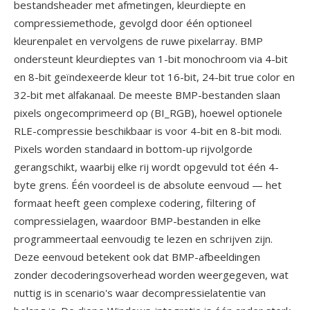
bestandsheader met afmetingen, kleurdiepte en
compressiemethode, gevolgd door één optioneel
kleurenpalet en vervolgens de ruwe pixelarray. BMP
ondersteunt kleurdieptes van 1-bit monochroom via 4-bit
en 8-bit geïndexeerde kleur tot 16-bit, 24-bit true color en
32-bit met alfakanaal. De meeste BMP-bestanden slaan
pixels ongecomprimeerd op (BI_RGB), hoewel optionele
RLE-compressie beschikbaar is voor 4-bit en 8-bit modi.
Pixels worden standaard in bottom-up rijvolgorde
gerangschikt, waarbij elke rij wordt opgevuld tot één 4-
byte grens. Één voordeel is de absolute eenvoud — het
formaat heeft geen complexe codering, filtering of
compressielagen, waardoor BMP-bestanden in elke
programmeertaal eenvoudig te lezen en schrijven zijn.
Deze eenvoud betekent ook dat BMP-afbeeldingen
zonder decoderingsoverhead worden weergegeven, wat
nuttig is in scenario's waar decompressielatentie van