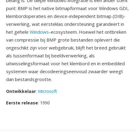
belang is. De diepe Windows-integratie is één ander sterk
punt: BMP is het native bitmapformaat voor Windows GDI,
klembordoperaties en device-independent bitmap (DIB)-
verwerking, wat eersteklas ondersteuning garandeert in
het gehele
Windows
-ecosysteem. Hoewel het ontbreken
van compressie bij BMP grote bestanden oplevert die
ongeschikt zijn voor webgebruik, blijft het breed gebruikt
als tussenformaat bij beeldverwerking, als
uitwisselingsformaat voor het klembord en in embedded
systemen waar decodeeringseenvoud zwaarder weegt
dan bestandsgrootte.
Ontwikkelaar
:
Microsoft
Eerste release
: 1990