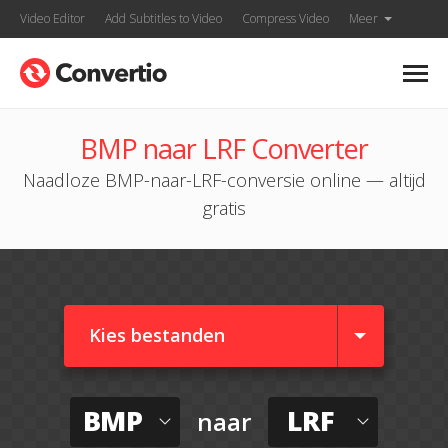
Video Editor
Add Subtitles to Video
Compress Video
Meer
BMP naar LRF Converter
Naadloze BMP-naar-LRF-conversie online — altijd
gratis
Kies bestanden
BMP
LRF
naar