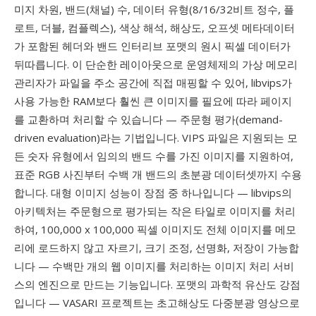
미지 차원, 밴드(채널) 수, 데이터 유형(8/16/32비트 정수, 플
로트, 더블, 컴플렉스), 색상 해석, 해상도, 오프셋 메타데이터
가 포함된 헤더와 밴드 인터리브 포맷의 원시 픽셀 데이터가
뒤따릅니다. 이 단순한 레이아웃으로 운영체제의 가상 메모리
관리자가 파일을 주소 공간에 직접 매핑할 수 있어, libvips가
사용 가능한 RAM보다 훨씬 큰 이미지를 필요에 따라 페이지
를 교환하며 처리할 수 있습니다 — 주문형 평가(demand-
driven evaluation)라는 기법입니다. VIPS 파일은 지원되는 모
든 숫자 유형에서 임의의 밴드 수를 가진 이미지를 지원하여,
표준 RGB 사진부터 수백 개 밴드의 초분광 데이터셋까지 수용
합니다. 대형 이미지 성능이 장점 중 하나입니다 — libvips의
아키텍처는 주문형으로 평가되는 작은 타일로 이미지를 처리
하여, 100,000 x 100,000 픽셀 이미지도 전체 이미지를 메모
리에 로드하지 않고 자르기, 크기 조정, 선명화, 저장이 가능합
니다 — 수백만 개의 웹 이미지를 처리하는 이미지 처리 서비
스의 엔진으로 만드는 기능입니다. 포맷의 과학적 유산도 강점
입니다 — VASARI 프로젝트는 초고해상도 다중분광 영상으로