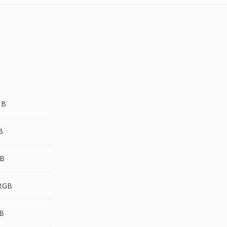
GB
B
B
RGB
GB