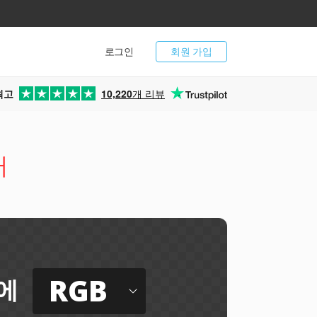
로그인
회원 가입
최고
10,220
개 리뷰
터
RGB
에