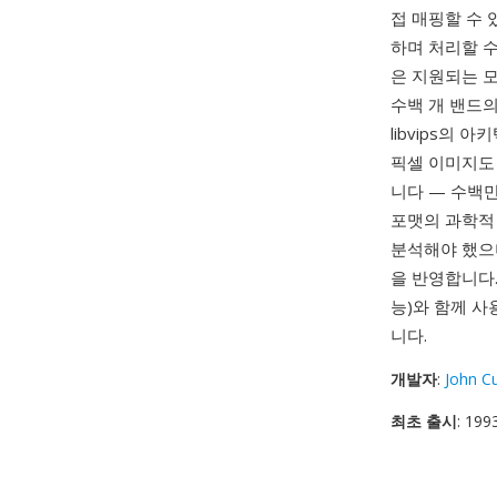
접 매핑할 수 
하며 처리할 수 
은 지원되는 모
수백 개 밴드
libvips의 
픽셀 이미지도 
니다 — 수백
포맷의 과학적
분석해야 했으며
을 반영합니다. 
능)와 함께 사용
니다.
개발자
:
John Cu
최초 출시
: 199