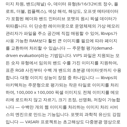
미지 차원, 밴드(채널) 수, 데이터 유형(8/16/32비트 정수, 플
로트, 더블, 컴플렉스), 색상 해석, 해상도, 오프셋 메타데이터
가 포함된 헤더와 밴드 인터리브 포맷의 원시 픽셀 데이터가
뒤따릅니다. 이 단순한 레이아웃으로 운영체제의 가상 메모리
관리자가 파일을 주소 공간에 직접 매핑할 수 있어, libvips가
사용 가능한 RAM보다 훨씬 큰 이미지를 필요에 따라 페이지
를 교환하며 처리할 수 있습니다 — 주문형 평가(demand-
driven evaluation)라는 기법입니다. VIPS 파일은 지원되는 모
든 숫자 유형에서 임의의 밴드 수를 가진 이미지를 지원하여,
표준 RGB 사진부터 수백 개 밴드의 초분광 데이터셋까지 수용
합니다. 대형 이미지 성능이 장점 중 하나입니다 — libvips의
아키텍처는 주문형으로 평가되는 작은 타일로 이미지를 처리
하여, 100,000 x 100,000 픽셀 이미지도 전체 이미지를 메모
리에 로드하지 않고 자르기, 크기 조정, 선명화, 저장이 가능합
니다 — 수백만 개의 웹 이미지를 처리하는 이미지 처리 서비
스의 엔진으로 만드는 기능입니다. 포맷의 과학적 유산도 강점
입니다 — VASARI 프로젝트는 초고해상도 다중분광 영상으로