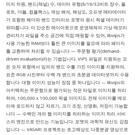
미지 차원, 밴드(채널) 수, 데이터 유형(8/16/32비트 정수, 플
로트, 더블, 컴플렉스), 색상 해석, 해상도, 오프셋 메타데이터
가 포함된 헤더와 밴드 인터리브 포맷의 원시 픽셀 데이터가
뒤따릅니다. 이 단순한 레이아웃으로 운영체제의 가상 메모리
관리자가 파일을 주소 공간에 직접 매핑할 수 있어, libvips가
사용 가능한 RAM보다 훨씬 큰 이미지를 필요에 따라 페이지
를 교환하며 처리할 수 있습니다 — 주문형 평가(demand-
driven evaluation)라는 기법입니다. VIPS 파일은 지원되는 모
든 숫자 유형에서 임의의 밴드 수를 가진 이미지를 지원하여,
표준 RGB 사진부터 수백 개 밴드의 초분광 데이터셋까지 수용
합니다. 대형 이미지 성능이 장점 중 하나입니다 — libvips의
아키텍처는 주문형으로 평가되는 작은 타일로 이미지를 처리
하여, 100,000 x 100,000 픽셀 이미지도 전체 이미지를 메모
리에 로드하지 않고 자르기, 크기 조정, 선명화, 저장이 가능합
니다 — 수백만 개의 웹 이미지를 처리하는 이미지 처리 서비
스의 엔진으로 만드는 기능입니다. 포맷의 과학적 유산도 강점
입니다 — VASARI 프로젝트는 초고해상도 다중분광 영상으로