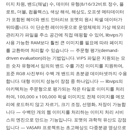
미지 차원, 밴드(채널) 수, 데이터 유형(8/16/32비트 정수, 플
로트, 더블, 컴플렉스), 색상 해석, 해상도, 오프셋 메타데이터
가 포함된 헤더와 밴드 인터리브 포맷의 원시 픽셀 데이터가
뒤따릅니다. 이 단순한 레이아웃으로 운영체제의 가상 메모리
관리자가 파일을 주소 공간에 직접 매핑할 수 있어, libvips가
사용 가능한 RAM보다 훨씬 큰 이미지를 필요에 따라 페이지
를 교환하며 처리할 수 있습니다 — 주문형 평가(demand-
driven evaluation)라는 기법입니다. VIPS 파일은 지원되는 모
든 숫자 유형에서 임의의 밴드 수를 가진 이미지를 지원하여,
표준 RGB 사진부터 수백 개 밴드의 초분광 데이터셋까지 수용
합니다. 대형 이미지 성능이 장점 중 하나입니다 — libvips의
아키텍처는 주문형으로 평가되는 작은 타일로 이미지를 처리
하여, 100,000 x 100,000 픽셀 이미지도 전체 이미지를 메모
리에 로드하지 않고 자르기, 크기 조정, 선명화, 저장이 가능합
니다 — 수백만 개의 웹 이미지를 처리하는 이미지 처리 서비
스의 엔진으로 만드는 기능입니다. 포맷의 과학적 유산도 강점
입니다 — VASARI 프로젝트는 초고해상도 다중분광 영상으로