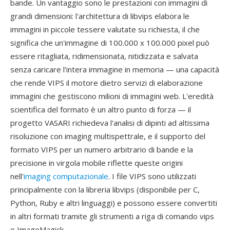
bande. Un vantaggio sono le prestazioni con immagini di
grandi dimensioni: l'architettura di libvips elabora le
immagini in piccole tessere valutate su richiesta, il che
significa che un'immagine di 100.000 x 100.000 pixel può
essere ritagliata, ridimensionata, nitidizzata e salvata
senza caricare l'intera immagine in memoria — una capacità
che rende VIPS il motore dietro servizi di elaborazione
immagini che gestiscono milioni di immagini web. L'eredità
scientifica del formato è un altro punto di forza — il
progetto VASARI richiedeva l'analisi di dipinti ad altissima
risoluzione con imaging multispettrale, e il supporto del
formato VIPS per un numero arbitrario di bande e la
precisione in virgola mobile riflette queste origini
nell'
imaging computazionale
. I file VIPS sono utilizzati
principalmente con la libreria libvips (disponibile per C,
Python, Ruby e altri linguaggi) e possono essere convertiti
in altri formati tramite gli strumenti a riga di comando vips
o ImageMagick.