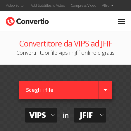
Video Editor
Add Subtitles to Video
Compress Video
Altro
Convertitore da VIPS ad JFIF
Converti i tuoi file vips in jfif online e gratis
Scegli i file
VIPS
JFIF
in