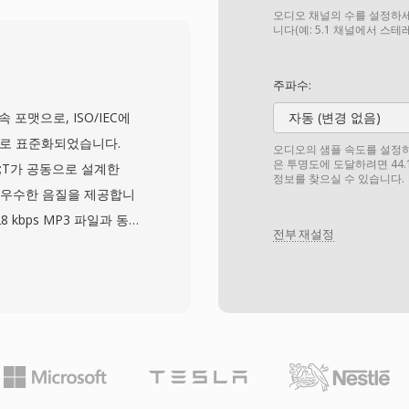
의해 채택되어 전 세계 디지털
오디오 채널의 수를 설정하세
deo의 비디오 코덱으로서
니다(예: 5.1 채널에서 스
습니다. 전송 스트림 계층
필수적인 오류 회복 기능을
주파수:
트림 변형은 DVD 같은
 후속 포맷으로, ISO/IEC에
자동 (변경 없음)
Main Profile at
일부로 표준화되었습니다.
오디오의 샘플 속도를 설정하세요
도를 지원하며, 전문 구성에서
은 투명도에 도달하려면 44.
T&amp;T가 공동으로 설계한
정보를 찾으실 수 있습니다.
4와 HEVC 같은 최신 코덱
 우수한 음질을 제공합니
MPEG-2는 방송 인프라,
8 kbps MP3 파일과 동등
수십억 장의 DVD 디스크에
전부 재설정
이산 코사인 변환과 고급 심
합니다. AAC는 Apple
be, 그리고 많은 스트리밍 서비
번째 장점은 뛰어난 압축
약하면서도 고품질 오디오
까지의 샘플레이트와 최대 48
운드까지 모든 용도에 적