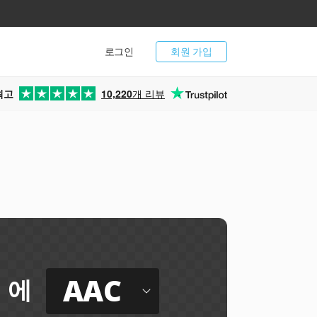
로그인
회원 가입
최고
10,220
개 리뷰
AAC
에