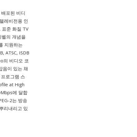
널리 배포된 비디
송 텔레비전용 인
표준 화질 TV
레벨의 개념을
로마를 지원하는
ATSC, ISDB
eo의 비디오 코
잡음이 있는 채
 프로그램 스
e at High
0Mbps에 달합
PEG-2는 방송
 뿌리내리고 있