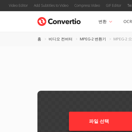
Video Editor
Add Subtitles to Video
Compress Video
GIF Editor
Te
변환
OCR
홈
비디오 컨버터
MPEG-2 변환기
MPEG-2 
파일 선택