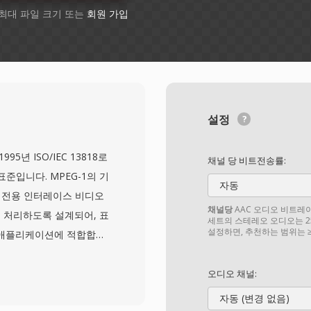
 최대 파일 크기 또는
회원 가입
설정
5년 ISO/IEC 13818로
채널 당 비트전송률:
준입니다. MPEG-1의 기
자동
레비전용 인터레이스 비디오
채널당
AAC 오디오 비트레이트
 처리하도록 설계되어, 표
세트의 스테레오 오디오는 25
설정하면, 추천하는 범위는 ≥6
 애플리케이션에 적합합니
하여, 기본 애플리케이션
4:2:2 크로마를 지원하는
오디오 채널:
로 하는 구현이 가능합니다.
자동 (변경 없음)