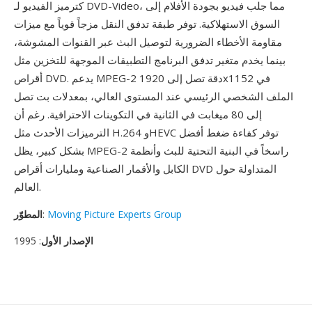
كترميز الفيديو لـ DVD-Video، مما جلب فيديو بجودة الأفلام إلى
السوق الاستهلاكية. توفر طبقة تدفق النقل مزجاً قوياً مع ميزات
مقاومة الأخطاء الضرورية لتوصيل البث عبر القنوات المشوشة،
بينما يخدم متغير تدفق البرنامج التطبيقات الموجهة للتخزين مثل
أقراص DVD. يدعم MPEG-2 دقة تصل إلى 1920x1152 في
الملف الشخصي الرئيسي عند المستوى العالي، بمعدلات بت تصل
إلى 80 ميغابت في الثانية في التكوينات الاحترافية. رغم أن
الترميزات الأحدث مثل H.264 وHEVC توفر كفاءة ضغط أفضل
بشكل كبير، يظل MPEG-2 راسخاً في البنية التحتية للبث وأنظمة
الكابل والأقمار الصناعية ومليارات أقراص DVD المتداولة حول
العالم.
Moving Picture Experts Group
:
المطوّر
الإصدار الأول
: 1995