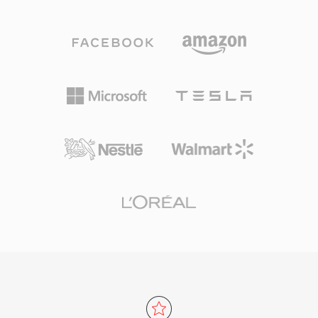
هذا المرمّز من تحويل جيب التمام المنفصل المعدّل
تصل إلى 80 ميغابت في الثانية في التكوينات
مع نمذجة نفسية صوتية متقدمة وتشكيل الضوضاء
الاحترافية. رغم أن الترميزات الأحدث مثل H.264
الزمني. يعمل AAC كتنسيق صوتي افتراضي في
وHEVC توفر كفاءة ضغط أفضل بشكل كبير، يظل
منظومة Apple (iTunes وiPhone وiPad) وYouTube
MPEG-2 راسخاً في البنية التحتية للبث وأنظمة الكابل
والعديد من خدمات البث. أولى مزاياه كفاءة الضغط
والأقمار الصناعية ومليارات أقراص DVD المتداولة
الممتازة — صوت عالي الدقة باستخدام مساحة
حول العالم.
تخزين وعرض نطاق أقل بكثير. ثانياً، يدعم التنسيق
معدلات عينة من 8 كيلوهرتز إلى 96 كيلوهرتز وحتى
48 قناة، مما يناسب كل شيء من المكالمات الصوتية
إلى الصوت المحيطي. ثالثاً، الاعتماد الواسع من Apple
وغيرها يضمن أن كل جهاز ومتصفح ومشغّل وسائط
حديث تقريباً يتعامل مع محتوى AAC أصلياً دون
إضافات.