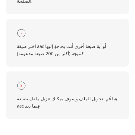
الصفحة.
2
اختر صيغة aac أو أية صيغة أخرى أنت بحاجةٍ إليها
كنتيجة (أكثر من 200 صيغة مدعومة)
3
هيا قُم بتحويل الملف وسوف يمكنك تنزيل ملفك بصيغة
aac فِيما بعد