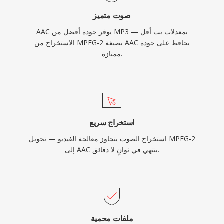
صوت متميز
AAC يوفر جودة أفضل من MP3 بمعدلات بت أقل —
الاستخراج من MPEG-2 بصيغة AAC يحافظ على جودة
ممتازة.
استخراج سريع
استخراج الصوت يتجاوز معالجة الفيديو — تحويل MPEG-2
إلى AAC ينتهي في ثوانٍ لا دقائق.
ملفات محمية