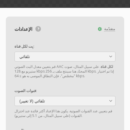
الإعدادات
متقدّمة
بِت لكل قناة:
تلقائي
لكل قناة
. على سبيل المثال، صوت
قم بتعيين معدل البت الصوتي AAC
ستيريو مع 128 kbps المحدّد هنا سينتج ملف بـ 256 kbps. إذا تم اختيار
"مخصّص"، فإن النطاق الموصى به هو ≥ 64 kbps.
قنوات الصوت:
تلقائي (لا تغيير)
قم بتعيين عدد القنوات الصوتية. يكون هذا الإعداد أكثر فائدة عند اختزال
القنوات (على سبيل المثال، من 5.1 إلى ستيريو).