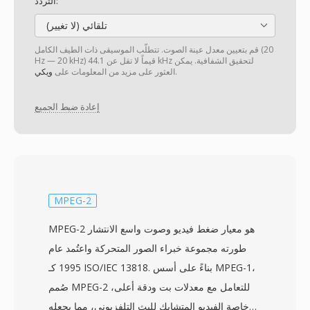
التردد:
تلقائي (لا تغيير)
قم بتعيين معدل عينة الصوت. تتطلّب الموسيقى ذات الطيف الكامل (20
Hz — 20 kHz) قيماً لا تقل عن 44.1 kHz لتحقيق الشفافية. يمكن
.
العثور على مزيد من المعلومات على
ويكي
إعادة ضبط الجميع
MPEG-2
MPEG-2 هو معيار ضغط فيديو وصوت واسع الانتشار
طورته مجموعة خبراء الصور المتحركة واعتُمد عام
1995 كـ ISO/IEC 13818. بناءً على أسس MPEG-1،
صُمم MPEG-2 للتعامل مع معدلات بت ودقة أعلى،
خاصة الفيديو المتشابك للبث التلفزيوني، مما يجعله