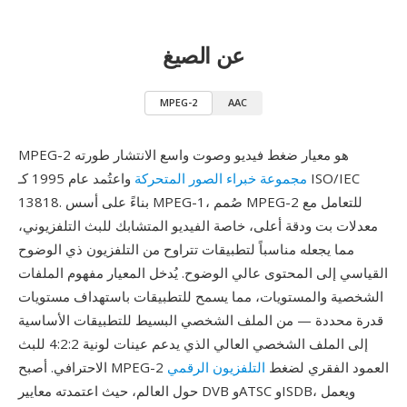
عن الصيغ
MPEG-2
AAC
MPEG-2 هو معيار ضغط فيديو وصوت واسع الانتشار طورته
مجموعة خبراء الصور المتحركة
واعتُمد عام 1995 كـ ISO/IEC
13818. بناءً على أسس MPEG-1، صُمم MPEG-2 للتعامل مع
معدلات بت ودقة أعلى، خاصة الفيديو المتشابك للبث التلفزيوني،
مما يجعله مناسباً لتطبيقات تتراوح من التلفزيون ذي الوضوح
القياسي إلى المحتوى عالي الوضوح. يُدخل المعيار مفهوم الملفات
الشخصية والمستويات، مما يسمح للتطبيقات باستهداف مستويات
قدرة محددة — من الملف الشخصي البسيط للتطبيقات الأساسية
إلى الملف الشخصي العالي الذي يدعم عينات لونية 4:2:2 للبث
الاحترافي. أصبح MPEG-2 العمود الفقري لضغط
التلفزيون الرقمي
حول العالم، حيث اعتمدته معايير DVB وATSC وISDB، ويعمل