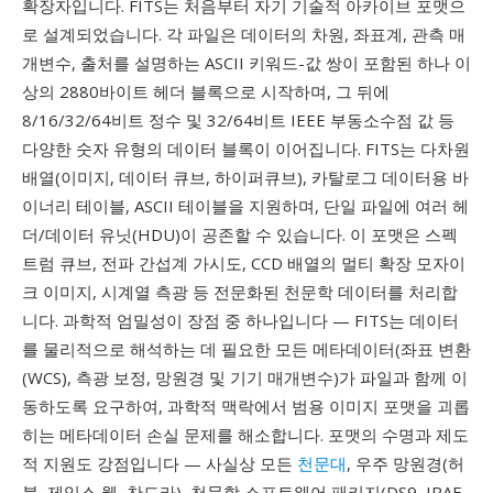
확장자입니다. FITS는 처음부터 자기 기술적 아카이브 포맷으
로 설계되었습니다. 각 파일은 데이터의 차원, 좌표계, 관측 매
개변수, 출처를 설명하는 ASCII 키워드-값 쌍이 포함된 하나 이
상의 2880바이트 헤더 블록으로 시작하며, 그 뒤에
8/16/32/64비트 정수 및 32/64비트 IEEE 부동소수점 값 등
다양한 숫자 유형의 데이터 블록이 이어집니다. FITS는 다차원
배열(이미지, 데이터 큐브, 하이퍼큐브), 카탈로그 데이터용 바
이너리 테이블, ASCII 테이블을 지원하며, 단일 파일에 여러 헤
더/데이터 유닛(HDU)이 공존할 수 있습니다. 이 포맷은 스펙
트럼 큐브, 전파 간섭계 가시도, CCD 배열의 멀티 확장 모자이
크 이미지, 시계열 측광 등 전문화된 천문학 데이터를 처리합
니다. 과학적 엄밀성이 장점 중 하나입니다 — FITS는 데이터
를 물리적으로 해석하는 데 필요한 모든 메타데이터(좌표 변환
(WCS), 측광 보정, 망원경 및 기기 매개변수)가 파일과 함께 이
동하도록 요구하여, 과학적 맥락에서 범용 이미지 포맷을 괴롭
히는 메타데이터 손실 문제를 해소합니다. 포맷의 수명과 제도
적 지원도 강점입니다 — 사실상 모든
천문대
, 우주 망원경(허
블, 제임스 웹, 찬드라), 천문학 소프트웨어 패키지(DS9, IRAF,