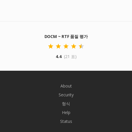
DOCM ~ RTF 품질 평가
4.4
(21 표)
About
Security
형식
Help
Status