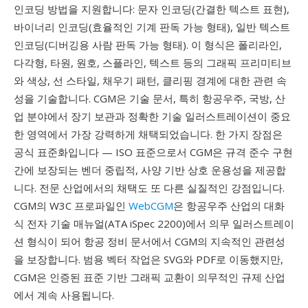
인코딩 방법을 지원합니다: 문자 인코딩(간결한 텍스트 표현),
바이너리 인코딩(효율적인 기계 판독 가능 형태), 일반 텍스트
인코딩(디버깅용 사람 판독 가능 형태). 이 형식은 폴리라인,
다각형, 타원, 원호, 스플라인, 텍스트 등의 그래픽 프리미티브
와 색상, 선 스타일, 채우기 패턴, 클리핑 경계에 대한 관련 속
성을 기술합니다. CGM은 기술 문서, 특히 항공우주, 국방, 산
업 분야에서 장기 보관과 정확한 기술 일러스트레이션이 중요
한 영역에서 가장 강력하게 채택되었습니다. 한 가지 장점은
공식 표준화입니다 — ISO 표준으로서 CGM은 규격 준수 구현
간에 보장되는 벤더 중립적, 사양 기반 상호 운용성을 제공합
니다. 전문 산업에서의 채택도 또 다른 실질적인 강점입니다.
CGM의 W3C 프로파일인
WebCGM
은 항공우주 산업의 대화
식 전자 기술 매뉴얼(ATA iSpec 2200)에서 의무 일러스트레이
션 형식이 되어 항공 정비 문서에서 CGM의 지속적인 관련성
을 보장합니다. 범용 벡터 작업은 SVG와 PDF로 이동했지만,
CGM은 인증된 표준 기반 그래픽 교환이 의무적인 규제 산업
에서 계속 사용됩니다.