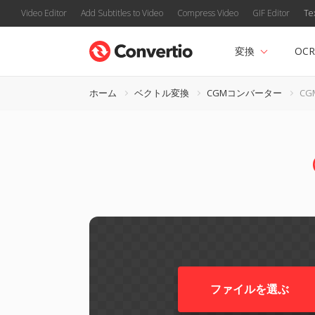
Video Editor
Add Subtitles to Video
Compress Video
GIF Editor
Te
変換
OCR
ホーム
ベクトル変換
CGMコンバーター
CG
ファイルを選ぶ