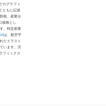
どのグラフィ
とともに記述
、防衛、産業分
O規格とし
ます。特定産業
GM
は、航空宇
られたイラスト
しています。汎
グラフィックス