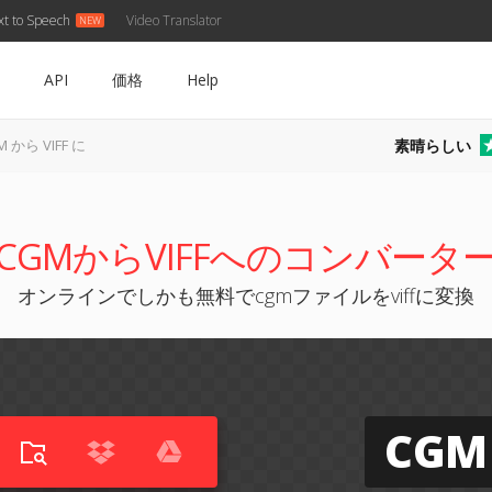
xt to Speech
Video Translator
API
価格
Help
素晴らしい
M から VIFF に
CGMからVIFFへのコンバータ
オンラインでしかも無料でcgmファイルをviffに変換
CGM