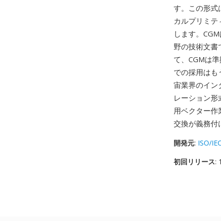
す。この形式
カルプリミテ
します。CG
野の技術文書
て、CGMは
での採用はも
宙業界のインタ
レーション形
用ベクター作
交換が義務付
開発元
:
ISO/IE
初回リリース
: