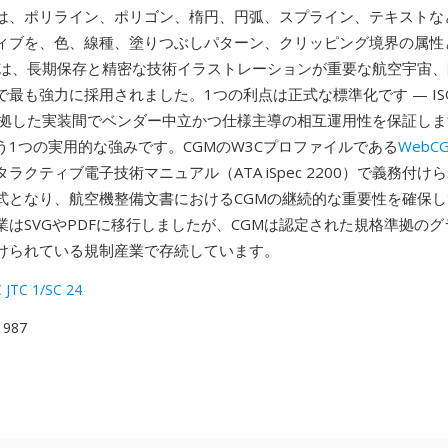
は、ポリライン、ポリゴン、楕円、円弧、スプライン、テキストな
ィブを、色、線種、塗りつぶしパターン、クリッピング境界の属性
Mは、長期保存と精密な技術イラストレーションが重要な航空宇宙
で最も強力に採用されました。1つの利点は正式な標準化です — IS
準拠した実装間でベンダー中立かつ仕様主導の相互運用性を保証し
う1つの実用的な強みです。CGMのW3Cプロファイルである
WebC
ラクティブ電子技術マニュアル（ATA iSpec 2200）で義務付け
式となり、航空機整備文書におけるCGMの継続的な重要性を確保
業はSVGやPDFに移行しましたが、CGMは認定された規格準拠の
けられている規制産業で存続しています。
C JTC 1/SC 24
 1987