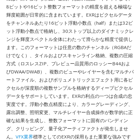
8ビットや16ビット整数フォーマットの精度を超える極端な
輝度範囲が日常的に含まれています。EXRはピクセルデータ
をチャンネルあたり16ビット浮動小数点（half）または32ビ
ット浮動小数点で格納し、30ストップ以上のダイナミックレ
ンジを輝度スペクトル全体にわたって滑らかな精度で提供し
ます。このフォーマットは任意の数のチャンネル（RGBAだ
けでなく）、タイルおよびスキャンライン格納、複数の圧縮
方式（ロスレスZIP、プレビュー品質用のロッシーB44およ
びDWAA/DWAB）、複数のビューやレイヤーを含むマルチパ
ートファイル、およびボリュメトリックエフェクト用に各ピ
クセルが深度順の複数サンプルを格納するディープピクセル
データをサポートしています。EXRの利点の一つは合成の忠
実度です。浮動小数点精度により、カラーグレーディング、
露出調整、照明変更、マルチレイヤー合成操作が数学的に正
確な結果を生成し、整数フォーマットに固有のバンディン
グ、クリッピング、量子化アーティファクトが発生しませ
ん。
VFX業界
標準としてのEXRの採用もまた重要な強みです