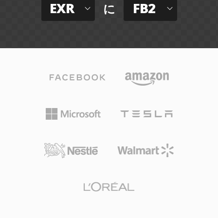
EXR
FB2
に