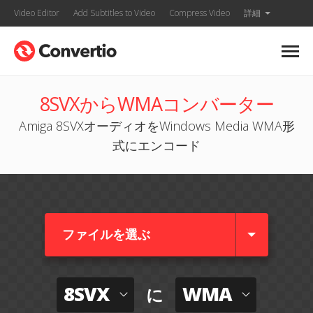
Video Editor
Add Subtitles to Video
Compress Video
詳細
8SVXからWMAコンバーター
Amiga 8SVXオーディオをWindows Media WMA形
式にエンコード
ファイルを選ぶ
8SVX
WMA
に