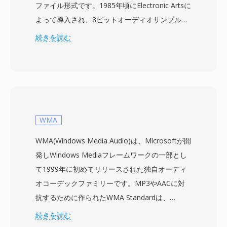
ファイル形式です。1985年頃にElectronic Artsに
よって導入され、8ビットオーディオサンプルを
オプションのFibonacciデルタ圧縮で保存し、フ
続きを読む
ァイルサイズを削減します。データはIFFチャン
クで構成されます — VHDRチャンクにはヘッダ
ー情報(サンプルレート、オクターブ数、圧縮タ
イプ)が、BODYチャンクにはオーディオペイロ
ードが格納されます。8SVXは、Amigaエコシス
テム全体でゲームのサウンドエフェクトからトラ
WMA
ッカーソフトウェアによるサンプリング音楽ま
WMA(Windows Media Audio)は、Microsoftが開
で、あらゆる用途に使用されました。主な利点の
発しWindows Mediaフレームワークの一部とし
一つは、そのシンプルなチャンクベースのアーキ
て1999年に初めてリリースされた独自オーディ
テクチャです。最新のコンテナ形式と比較して、
オコーデックファミリーです。MP3やAACに対
解析や生成が非常に簡単です。もう一つの利点
抗するために作られたWMA Standardは、
は、単一ファイル内でワンショットサンプル、ル
Microsoftが64 kbpsという低いビットレートで
続きを読む
ープ領域、マルチオクターブ楽器定義をネイティ
CD品質に近い音質を実現すると主張した知覚コ