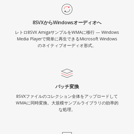
ポートはFFmpegやGStreamerなどのライブラリ
を通じて改善されましたが、Microsoft以外のデ
8SVXからWindowsオーディオへ
バイスではWMAはMP3やAACほど普遍的に互換
レトロ8SVX AmigaサンプルをWMAに移行 — Windows
性がありません。この形式はレガシーメディアラ
Media Playerで簡単に再生できるMicrosoft Windows
イブラリにまだ見られますが、ストリーミングや
のネイティブオーディオ形式。
ポータブル使用には新しいコーデックが大部分で
取って代わっています。
バッチ変換
8SVXファイルのコレクション全体をアップロードして
WMAに同時変換。大規模サンプルライブラリの効率的
な処理。