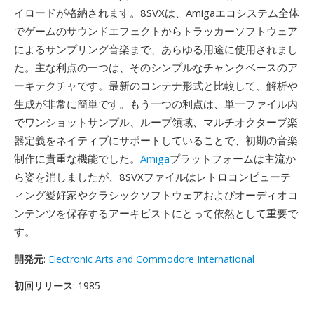
イロードが格納されます。8SVXは、Amigaエコシステム全体
でゲームのサウンドエフェクトからトラッカーソフトウェア
によるサンプリング音楽まで、あらゆる用途に使用されまし
た。主な利点の一つは、そのシンプルなチャンクベースのア
ーキテクチャです。最新のコンテナ形式と比較して、解析や
生成が非常に簡単です。もう一つの利点は、単一ファイル内
でワンショットサンプル、ループ領域、マルチオクターブ楽
器定義をネイティブにサポートしていることで、初期の音楽
制作に貴重な機能でした。
Amiga
プラットフォームは主流か
ら姿を消しましたが、8SVXファイルはレトロコンピューテ
ィング愛好家やクラシックソフトウェアおよびオーディオコ
ンテンツを保存するアーキビストにとって依然として重要で
す。
開発元
:
Electronic Arts and Commodore International
初回リリース
: 1985