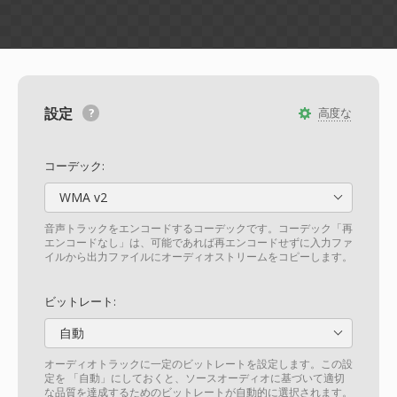
設定
高度な
コーデック:
WMA v2
音声トラックをエンコードするコーデックです。コーデック「再
エンコードなし」は、可能であれば再エンコードせずに入力ファ
イルから出力ファイルにオーディオストリームをコピーします。
ビットレート:
自動
オーディオトラックに一定のビットレートを設定します。この設
定を 「自動」にしておくと、ソースオーディオに基づいて適切
な品質を達成するためのビットレートが自動的に選択されます。