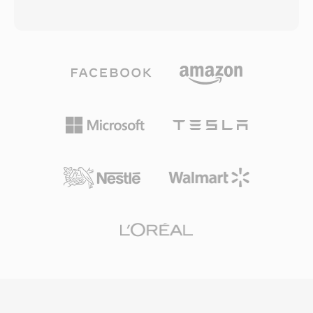
ブにサポートしていることで、初期の音楽制作に
ーディングを使用します — MP3が同等の結果を
貴重な機能でした。Amigaプラットフォームは主
得るために通常必要とするデータレートの約半分
流から姿を消しましたが、8SVXファイルはレト
です。コーデックファミリーはサラウンドサウン
ロコンピューティング愛好家やクラシックソフト
ドとハイレゾオーディオ用のWMA
ウェアおよびオーディオコンテンツを保存するア
Professional、ビットパーフェクトなアーカイブ
ーキビストにとって依然として重要です。
圧縮用のWMA Lossless、非常に低いビットレー
トでの音声コンテンツに最適化されたWMA
Voiceへと拡大しました。Windows、Windows
Media Player、Zuneエコシステムとの深い統合
により、2000年代を通じてWMAに強力な配布上
の優位性を与え、デジタル著作権管理(DRM)サポ
ートはその時代のオンライン音楽ストアにとって
魅力的でした。エンコーディングとデコーディン
グはWindowsでネイティブに処理され、
Windowsマシンでの再生にサードパーティソフ
トウェアは不要です。クロスプラットフォームサ