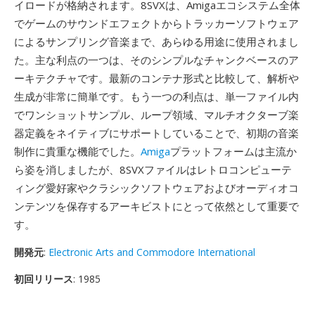
イロードが格納されます。8SVXは、Amigaエコシステム全体
でゲームのサウンドエフェクトからトラッカーソフトウェア
によるサンプリング音楽まで、あらゆる用途に使用されまし
た。主な利点の一つは、そのシンプルなチャンクベースのア
ーキテクチャです。最新のコンテナ形式と比較して、解析や
生成が非常に簡単です。もう一つの利点は、単一ファイル内
でワンショットサンプル、ループ領域、マルチオクターブ楽
器定義をネイティブにサポートしていることで、初期の音楽
制作に貴重な機能でした。
Amiga
プラットフォームは主流か
ら姿を消しましたが、8SVXファイルはレトロコンピューテ
ィング愛好家やクラシックソフトウェアおよびオーディオコ
ンテンツを保存するアーキビストにとって依然として重要で
す。
開発元
:
Electronic Arts and Commodore International
初回リリース
: 1985