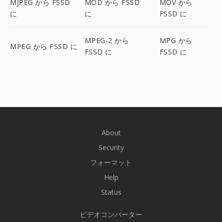
MJPEG から FSSD
MOD から FSSD
MOV から
に
に
FSSD に
MPEG-2 から
MPG から
MPEG から FSSD に
FSSD に
FSSD に
About
Security
フォーマット
Help
Status
ビデオコンバーター