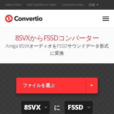
Video Editor
Add Subtitles to Video
Compress Video
詳細
8SVXからFSSDコンバーター
Amiga 8SVXオーディオをFSSDサウンドデータ形式
に変換
ファイルを選ぶ
8SVX
FSSD
に