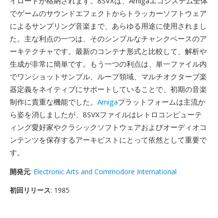
イロードが格納されます。8SVXは、Amigaエコシステム全体
でゲームのサウンドエフェクトからトラッカーソフトウェア
によるサンプリング音楽まで、あらゆる用途に使用されまし
た。主な利点の一つは、そのシンプルなチャンクベースのア
ーキテクチャです。最新のコンテナ形式と比較して、解析や
生成が非常に簡単です。もう一つの利点は、単一ファイル内
でワンショットサンプル、ループ領域、マルチオクターブ楽
器定義をネイティブにサポートしていることで、初期の音楽
制作に貴重な機能でした。
Amiga
プラットフォームは主流か
ら姿を消しましたが、8SVXファイルはレトロコンピューテ
ィング愛好家やクラシックソフトウェアおよびオーディオコ
ンテンツを保存するアーキビストにとって依然として重要で
す。
開発元
:
Electronic Arts and Commodore International
初回リリース
: 1985