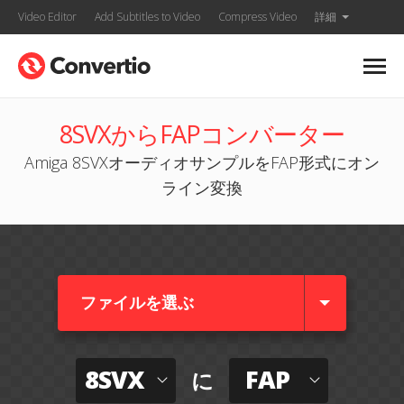
Video Editor
Add Subtitles to Video
Compress Video
詳細
8SVXからFAPコンバーター
Amiga 8SVXオーディオサンプルをFAP形式にオン
ライン変換
ファイルを選ぶ
8SVX
FAP
に