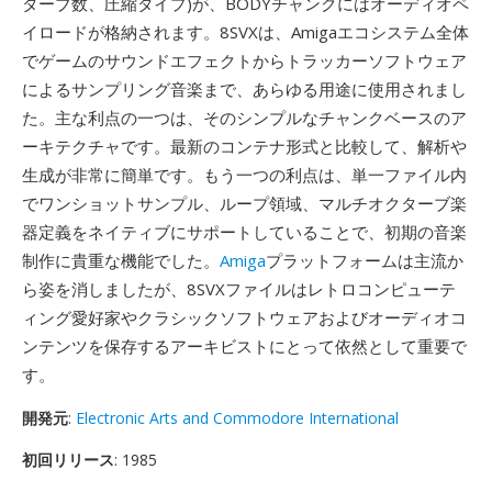
ターブ数、圧縮タイプ)が、BODYチャンクにはオーディオペ
イロードが格納されます。8SVXは、Amigaエコシステム全体
でゲームのサウンドエフェクトからトラッカーソフトウェア
によるサンプリング音楽まで、あらゆる用途に使用されまし
た。主な利点の一つは、そのシンプルなチャンクベースのア
ーキテクチャです。最新のコンテナ形式と比較して、解析や
生成が非常に簡単です。もう一つの利点は、単一ファイル内
でワンショットサンプル、ループ領域、マルチオクターブ楽
器定義をネイティブにサポートしていることで、初期の音楽
制作に貴重な機能でした。
Amiga
プラットフォームは主流か
ら姿を消しましたが、8SVXファイルはレトロコンピューテ
ィング愛好家やクラシックソフトウェアおよびオーディオコ
ンテンツを保存するアーキビストにとって依然として重要で
す。
開発元
:
Electronic Arts and Commodore International
初回リリース
: 1985