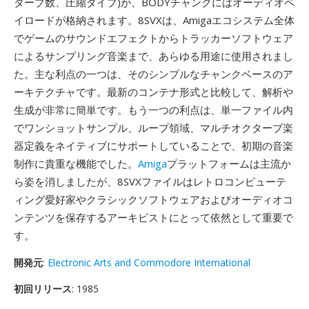
ターブ数、圧縮タイプ)が、BODYチャンクにはオーディオペ
イロードが格納されます。8SVXは、Amigaエコシステム全体
でゲームのサウンドエフェクトからトラッカーソフトウェア
によるサンプリング音楽まで、あらゆる用途に使用されまし
た。主な利点の一つは、そのシンプルなチャンクベースのア
ーキテクチャです。最新のコンテナ形式と比較して、解析や
生成が非常に簡単です。もう一つの利点は、単一ファイル内
でワンショットサンプル、ループ領域、マルチオクターブ楽
器定義をネイティブにサポートしていることで、初期の音楽
制作に貴重な機能でした。
Amiga
プラットフォームは主流か
ら姿を消しましたが、8SVXファイルはレトロコンピューテ
ィング愛好家やクラシックソフトウェアおよびオーディオコ
ンテンツを保存するアーキビストにとって依然として重要で
す。
開発元
:
Electronic Arts and Commodore International
初回リリース
: 1985