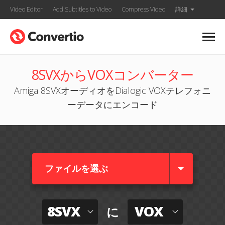
Video Editor
Add Subtitles to Video
Compress Video
詳細
8SVXからVOXコンバーター
Amiga 8SVXオーディオをDialogic VOXテレフォニ
ーデータにエンコード
ファイルを選ぶ
8SVX
VOX
に