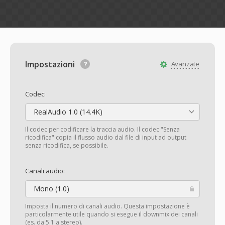
Impostazioni
Avanzate
Codec:
RealAudio 1.0 (14.4K)
Il codec per codificare la traccia audio. Il codec "Senza
ricodifica" copia il flusso audio dal file di input ad output
senza ricodifica, se possibile.
Canali audio:
Mono (1.0)
Imposta il numero di canali audio. Questa impostazione è
particolarmente utile quando si esegue il downmix dei canali
(es. da 5.1 a stereo).