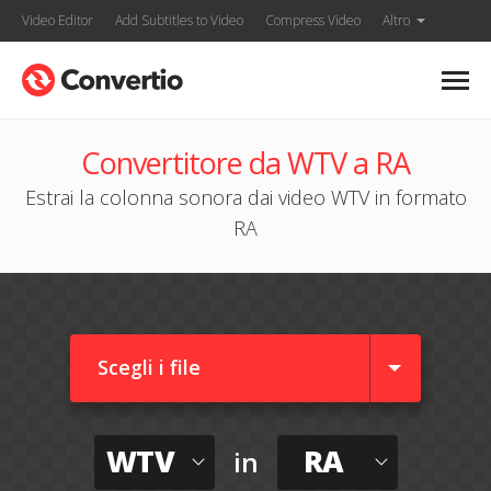
Video Editor
Add Subtitles to Video
Compress Video
Altro
Convertitore da WTV a RA
Estrai la colonna sonora dai video WTV in formato
RA
Scegli i file
WTV
RA
in