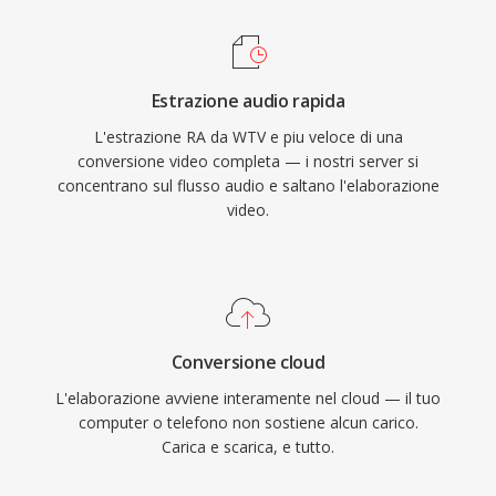
era installato su centinaia di milioni di PC, e
Windows Media Center sia stato dismesso
emittenti come la BBC e NPR si affidavano a
dopo Windows 7 (con supporto limitato in
RealAudio per i propri streaming online. Un
Windows 8), i file WTV restano negli archivi
Estrazione audio rapida
contributo tecnico duraturo è stato il concetto
multimediali personali e possono essere
L'estrazione RA da WTV e piu veloce di una
di streaming a bitrate adattivo che ha
elaborati da strumenti video di terze parti.
conversione video completa — i nostri server si
influenzato standard successivi come HLS e
concentrano sul flusso audio e saltano l'elaborazione
DASH. Sebbene soppiantato dai codec
video.
moderni, vasti archivi di contenuti RA della web
radio dei primi tempi esistono ancora e
necessitano di conversione per la riproduzione
sui dispositivi attuali.
Conversione cloud
L'elaborazione avviene interamente nel cloud — il tuo
computer o telefono non sostiene alcun carico.
Carica e scarica, e tutto.