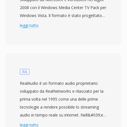
2008 con il Windows Media Center TV Pack per
Windows Vista. Il formato è stato progettato
per sostituire il precedente formato di
leggi tutto
registrazione DVR-MS utilizzato da Windows
Media Center, offrendo un contenitore più
capace per la registrazione delle trasmissioni
televisive in diretta. I file WTV memorizzano
video codificato in MPEG-2 o H.264 insieme a
tracce audio multiple in formato AC-3 o audio
RA
MPEG, oltre a dati di sottotitoli, metadati della
RealAudio è un formato audio proprietario
guida elettronica dei programmi e flag di
sviluppato da RealNetworks e rilasciato per la
protezione dalla copia. Il contenitore utilizza
prima volta nel 1995 come una delle prime
una struttura di directory interna che supporta
tecnologie a rendere possibile lo streaming
le funzionalità di time-shifting, consentendo a
audio in tempo reale su internet. Nell&#039;era
Windows Media Center di registrare contenuti e
del modem dial-up, RealAudio fu genuinamente
leggi tutto
al contempo permettere la riproduzione