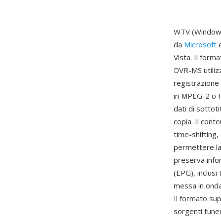
WTV (Windows 
da
Microsoft
e
Vista. Il form
DVR-MS utiliz
registrazione 
in MPEG-2 o H
dati di sottot
copia. Il cont
time-shifting
permettere la 
preserva info
(EPG), inclusi
messa in onda 
Il formato sup
sorgenti tuner