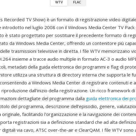
WTV
FLAC
Recorded TV Show) è un formato di registrazione video digitale
 introdotto nel luglio 2008 con il Windows Media Center TV Pac
ato è stato progettato per sostituire il precedente formato di reg
zato da Windows Media Center, offrendo un contenitore più capac
delle trasmissioni televisive in diretta. I file WTV memorizzano vi
.264 insieme a tracce audio multiple in formato AC-3 o audio MPE
itoli, metadati della guida elettronica dei programmi e flag di prot
enitore utilizza una struttura di directory interna che supporta le fu
, consentendo a Windows Media Center di registrare contenuti e 
riproduzione dall'inizio della registrazione. Un ricco framework d
rmazioni dettagliate del programma dalla
guida elettronica dei p
 titolo del programma, descrizione dell'episodio, genere, valutazio
originale, facilitando l'organizzazione e la navigazione dei contenut
porta registrazioni sia a definizione standard che ad alta definizi
 digitali via cavo, ATSC over-the-air e ClearQAM. I file WTV sono a