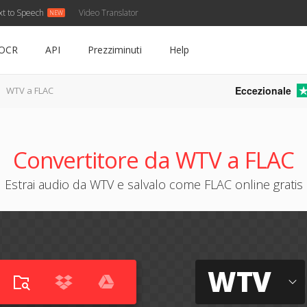
xt to Speech
Video Translator
OCR
API
Prezziminuti
Help
Eccezionale
WTV a FLAC
Convertitore da WTV a FLAC
Estrai audio da WTV e salvalo come FLAC online gratis
WTV