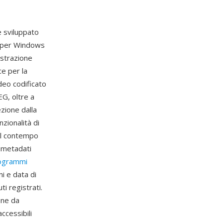
 sviluppato
k per Windows
istrazione
e per la
deo codificato
G, oltre a
ezione dalla
nzionalità di
al contempo
i metadati
rogrammi
ni e data di
i registrati.
one da
ccessibili