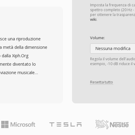
 sottotitoli, metadati
Imposta la frequenza di 
ag di protezione dalla
spettro completo (20 Hz - 2
per ottenere la trasparenz
 di directory interna che
wiki
.
, consentendo a Windows
 contempo permettere la
Volume:
sce una riproduzione
azione. Un ricco
la metà della dimensione
Nessuna modifica
ni dettagliate del
dalla Xiph.Org
Regola il volume dell'aud
grammi (EPG), inclusi
amente diventato lo
esempio, -10 dB riduce il 
039;episodio, genere,
iviazione musicale
le, facilitando
one lineare per modellare
Resetta tutto
contenuti registrati. Il
uo tramite
nizione standard che ad
stribuzione statistica
 via cavo, ATSC over-the-
a forte compressione
li nativamente tramite
ndità di bit fino a 32 e
onvertiti nel formato
z, superando i requisiti
nti integrati di
 supporto hardware è