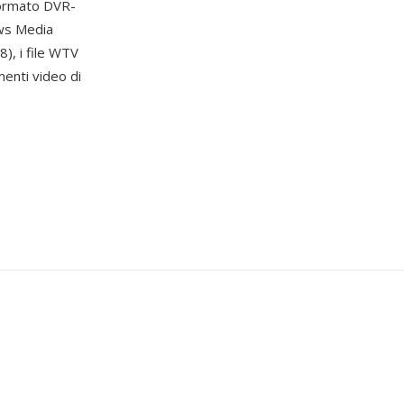
formato DVR-
ows Media
), i file WTV
menti video di