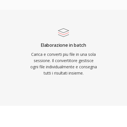
 sia stato dismesso
u-ray e praticamente
 Windows 8), i file WTV
decodificano FLAC
ali e possono essere
Tidal e Amazon Music
 confermando la fiducia
ggi rendono FLAC
istino completo bit-for-
Elaborazione in batch
fica. Secondo, i metadati
Carica e converti piu file in una sola
tine degli album
sessione. Il convertitore gestisce
ogni file individualmente e consegna
ile separati. Terzo, la
tutti i risultati insieme.
tto o royalty,
i e produttori hardware.