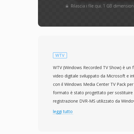
Rilascia i file qui. 1 GB dimensi
WTV
WTV (Windows Recorded TV Show) è un fo
video digitale sviluppato da Microsoft e in
con il Windows Media Center TV Pack per 
formato è stato progettato per sostituire
registrazione DVR-MS utilizzato da Wind
offrendo un contenitore più capace per la 
leggi tutto
trasmissioni televisive in diretta. I file 
codificato in MPEG-2 o H.264 insieme a tr