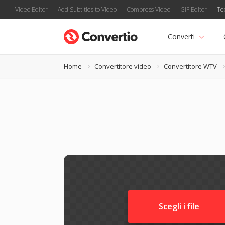
Video Editor
Add Subtitles to Video
Compress Video
GIF Editor
Te
Converti
Home
Convertitore video
Convertitore WTV
Scegli i file