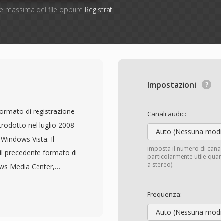
one massima del file oppure
Registrati
Impostazioni
rmato di registrazione
Canali audio:
trodotto nel luglio 2008
Auto (Nessuna modi
Windows Vista. Il
Imposta il numero di cana
 il precedente formato di
particolarmente utile quan
a stereo).
ows Media Center,
registrazione delle
WTV memorizzano video
Frequenza:
acce audio multiple in
Auto (Nessuna modi