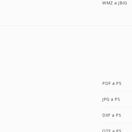
WMZ a JBIG
PDF a PS
JPG a PS
DXF a PS
OTF a PS