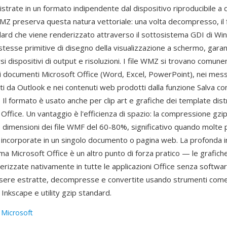
trate in un formato indipendente dal dispositivo riproducibile a q
WMZ preserva questa natura vettoriale: una volta decompresso, il 
rd che viene renderizzato attraverso il sottosistema GDI di W
 stesse primitive di disegno della visualizzazione a schermo, gara
rsi dispositivi di output e risoluzioni. I file WMZ si trovano comu
ei documenti Microsoft Office (Word, Excel, PowerPoint), nei mes
 da Outlook e nei contenuti web prodotti dalla funzione Salva c
 Il formato è usato anche per clip art e grafiche dei template distr
di Office. Un vantaggio è l'efficienza di spazio: la compressione gzi
e dimensioni dei file WMF del 60-80%, significativo quando molte 
 incorporate in un singolo documento o pagina web. La profonda 
ema Microsoft Office è un altro punto di forza pratico — le grafi
rizzate nativamente in tutte le applicazioni Office senza softwar
sere estratte, decompresse e convertite usando strumenti com
Inkscape e utility gzip standard.
:
Microsoft