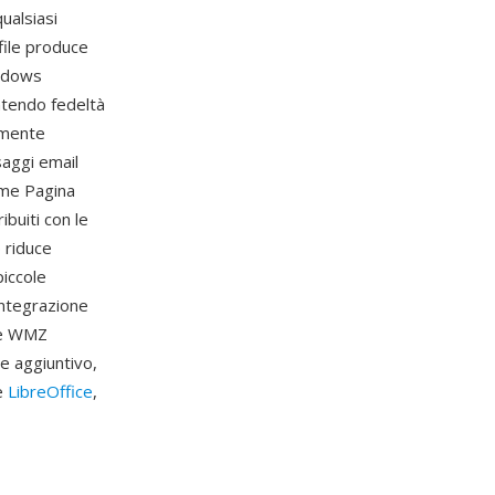
ualsiasi
file produce
indows
ntendo fedeltà
nemente
saggi email
ome Pagina
ibuiti con le
p riduce
piccole
integrazione
che WMZ
e aggiuntivo,
e
LibreOffice
,