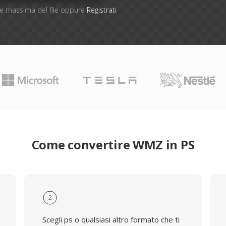
one massima del file oppure
Registrati
Come convertire WMZ in PS
2
Scegli ps o qualsiasi altro formato che ti