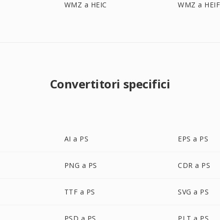
WMZ a HEIC
WMZ a HEI
Convertitori specifici
AI a PS
EPS a PS
PNG a PS
CDR a PS
TTF a PS
SVG a PS
PSD a PS
PLT a PS