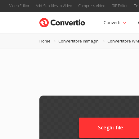
Video Editor
Add Subtitles to Video
Compress Video
GIF Editor
Te
Converti
Home
Convertitore immagini
Convertitore W
Scegli i file