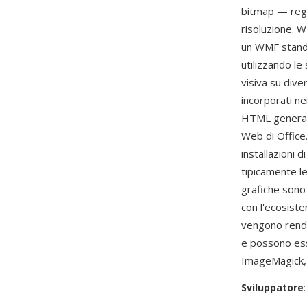
bitmap — regis
risoluzione. 
un WMF standa
utilizzando le
visiva su dive
incorporati n
HTML generati
Web di Office.
installazioni 
tipicamente l
grafiche sono
con l'ecosist
vengono rende
e possono es
ImageMagick, 
Sviluppatore