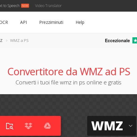
xt to Speech
Video Translator
OCR
API
Prezziminuti
Help
Eccezionale
MZ
WMZ a PS
Convertitore da WMZ ad PS
Converti i tuoi file wmz in ps online e gratis
WMZ