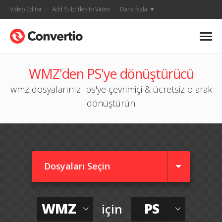
Video Editor
Add Subtitles to Video
Daha fazla
WMZ'den PS'ye dönüştürücü
wmz dosyalarınızı ps'ye çevrimiçi & ücretsiz olarak
dönüştürün
Dosyaları Seçin
WMZ
PS
için