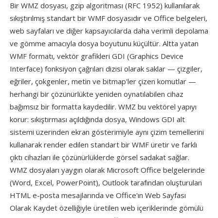
Bir WMZ dosyası, gzip algoritması (RFC 1952) kullanılarak
sıkıştırılmış standart bir WMF dosyasıdır ve Office belgeleri,
web sayfaları ve diğer kapsayıcılarda daha verimli depolama
ve gömme amacıyla dosya boyutunu küçültür. Altta yatan
WMF formatı, vektör grafikleri GDI (Graphics Device
Interface) fonksiyon çağrıları dizisi olarak saklar — çizgiler,
eğriler, çokgenler, metin ve bitmap'ler çizen komutlar —
herhangi bir çözünürlükte yeniden oynatılabilen cihaz
bağımsız bir formatta kaydedilir. WMZ bu vektörel yapıyı
korur: sıkıştırması açıldığında dosya, Windows GDI alt
sistemi üzerinden ekran gösterimiyle aynı çizim temellerini
kullanarak render edilen standart bir WMF üretir ve farklı
çıktı cihazları ile çözünürlüklerde görsel sadakat sağlar.
WMZ dosyaları yaygın olarak Microsoft Office belgelerinde
(Word, Excel, PowerPoint), Outlook tarafından oluşturulan
HTML e-posta mesajlarında ve Office'ın Web Sayfası
Olarak Kaydet özelliğiyle üretilen web içeriklerinde gömülü