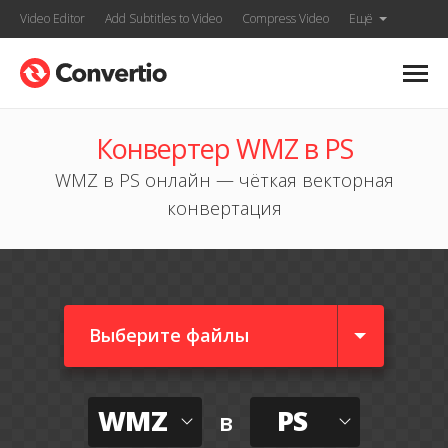
Video Editor
Add Subtitles to Video
Compress Video
Ещё
Конвертер WMZ в PS
WMZ в PS онлайн — чёткая векторная
конвертация
Выберите файлы
WMZ
PS
в