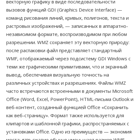
векторную графику в виде последовательности
вызовов функций GDI (Graphics Device Interface) —
команд рисования линий, кривых, полигонов, текста и
растровых изображений, — записанных в аппаратно-
независимом формате, воспроизводимом при любом
разрешении. WMZ сохраняет эту векторную природу:
после распаковки файл представляет стандартный
WMF, отображаемый через подсистему GDI Windows с
теми же графическими примитивами, что и экранный
вывод, обеспечивая визуальную точность на
различных устройствах и разрешениях. Файлы WMZ
часто встречаются встроенными в документы Microsoft
Office (Word, Excel, PowerPoint), HTML-письма Outlook и
веб-контент, созданный функцией Office «Сохранить
как веб-страницу». Формат также используется для
клипартов и шаблонной графики, распространяемых с
установками Office. Одно из преимуществ — экономия
места: gzip-сжатие обычно уменьшает размер WMF-