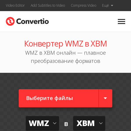
Video Editor
Add Subtitles to Video
Compress Video
Ещё
Конвертер WMZ в XBM
WMZ в XBM онлайн — плавное
преобразование форматов
Выберите файлы
WMZ
XBM
в