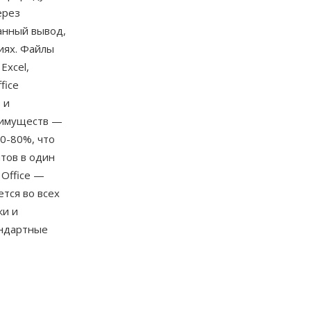
ерез
анный вывод,
иях. Файлы
Excel,
fice
 и
реимуществ —
0-80%, что
тов в один
 Office —
тся во всех
ки и
тандартные