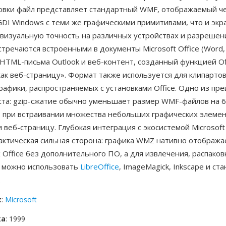
ковки файл представляет стандартный WMF, отображаемый ч
DI Windows с теми же графическими примитивами, что и экр
 визуальную точность на различных устройствах и разрешен
тречаются встроенными в документы Microsoft Office (Word, 
 HTML-письма Outlook и веб-контент, созданный функцией Of
ак веб-страницу». Формат также используется для клипартов
рафики, распространяемых с установками Office. Одно из п
ста: gzip-сжатие обычно уменьшает размер WMF-файлов на 6
 при встраивании множества небольших графических элемен
 веб-страницу. Глубокая интеграция с экосистемой Microsoft
ктическая сильная сторона: графика WMZ нативно отображае
Office без дополнительного ПО, а для извлечения, распаков
 можно использовать
LibreOffice
, ImageMagick, Inkscape и с
.
к
:
Microsoft
ка
: 1999