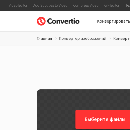
Video Editor
Add Subtitles to Video
Compress Video
GIF Editor
Te
Конвертироват
Главная
Конвертер изображений
Конверт
Выберите файлы