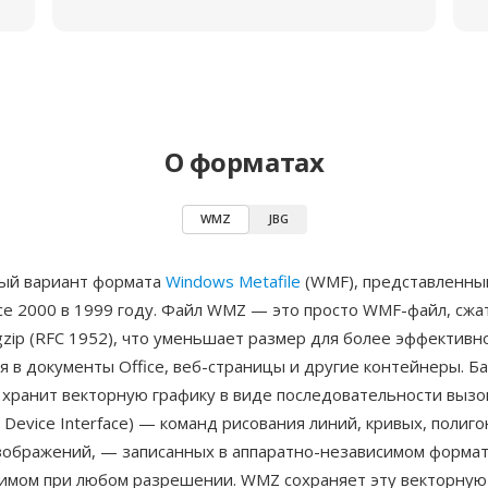
О форматах
WMZ
JBG
ый вариант формата
Windows Metafile
(WMF), представленный
ice 2000 в 1999 году. Файл WMZ — это просто WMF-файл, сж
zip (RFC 1952), что уменьшает размер для более эффективн
я в документы Office, веб-страницы и другие контейнеры. Б
хранит векторную графику в виде последовательности вызо
s Device Interface) — команд рисования линий, кривых, полиго
зображений, — записанных в аппаратно-независимом формат
имом при любом разрешении. WMZ сохраняет эту векторную