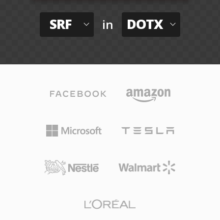
SRF
DOTX
in