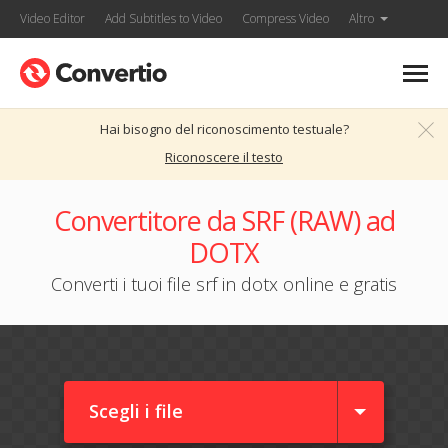
Video Editor
Add Subtitles to Video
Compress Video
Altro
Hai bisogno del riconoscimento testuale?
Riconoscere il testo
Convertitore da SRF (RAW) ad
DOTX
Converti i tuoi file srf in dotx online e gratis
Scegli i file