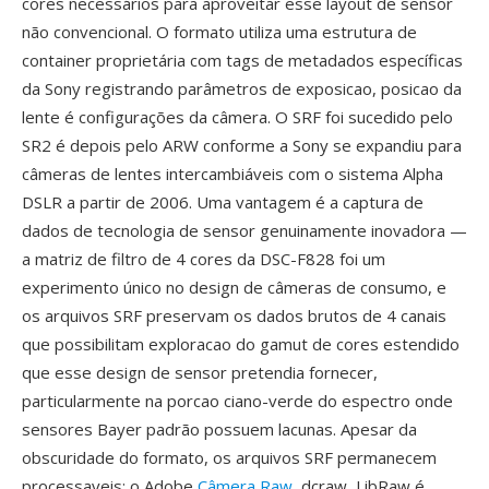
cores necessários para aproveitar esse layout de sensor
não convencional. O formato utiliza uma estrutura de
container proprietária com tags de metadados específicas
da Sony registrando parâmetros de exposicao, posicao da
lente é configurações da câmera. O SRF foi sucedido pelo
SR2 é depois pelo ARW conforme a Sony se expandiu para
câmeras de lentes intercambiáveis com o sistema Alpha
DSLR a partir de 2006. Uma vantagem é a captura de
dados de tecnologia de sensor genuinamente inovadora —
a matriz de filtro de 4 cores da DSC-F828 foi um
experimento único no design de câmeras de consumo, e
os arquivos SRF preservam os dados brutos de 4 canais
que possibilitam exploracao do gamut de cores estendido
que esse design de sensor pretendia fornecer,
particularmente na porcao ciano-verde do espectro onde
sensores Bayer padrão possuem lacunas. Apesar da
obscuridade do formato, os arquivos SRF permanecem
processaveis: o Adobe
Câmera Raw
, dcraw, LibRaw é