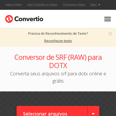
Video Editor
Add Subtitles to Video
Compress Video
Mais
Precisa do Reconhecimento de Texto?
Reconhecer texto
Conversor de SRF (RAW) para
DOTX
Converta seus arquivos srf para dotx online e
grátis
Selecionar arquivos