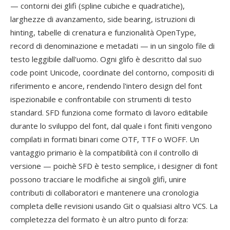
— contorni dei glifi (spline cubiche e quadratiche),
larghezze di avanzamento, side bearing, istruzioni di
hinting, tabelle di crenatura e funzionalità OpenType,
record di denominazione e metadati — in un singolo file di
testo leggibile dall'uomo. Ogni glifo è descritto dal suo
code point Unicode, coordinate del contorno, compositi di
riferimento e ancore, rendendo l'intero design del font
ispezionabile e confrontabile con strumenti di testo
standard. SFD funziona come formato di lavoro editabile
durante lo sviluppo del font, dal quale i font finiti vengono
compilati in formati binari come OTF, TTF o WOFF. Un
vantaggio primario è la compatibilità con il controllo di
versione — poichè SFD è testo semplice, i designer di font
possono tracciare le modifiche ai singoli glifi, unire
contributi di collaboratori e mantenere una cronologia
completa delle revisioni usando Git o qualsiasi altro VCS. La
completezza del formato è un altro punto di forza: