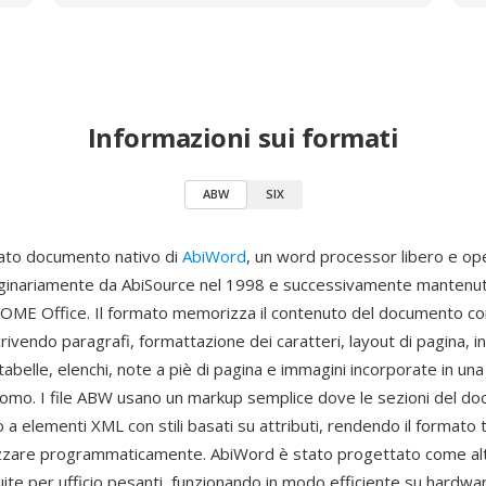
Informazioni sui formati
ABW
SIX
ato documento nativo di
AbiWord
, un word processor libero e op
iginariamente da AbiSource nel 1998 e successivamente mantenu
NOME Office. Il formato memorizza il contenuto del documento 
ivendo paragrafi, formattazione dei caratteri, layout di pagina, i
 tabelle, elenchi, note a piè di pagina e immagini incorporate in una
l'uomo. I file ABW usano un markup semplice dove le sezioni del d
a elementi XML con stili basati su attributi, rendendo il formato
lizzare programmaticamente. AbiWord è stato progettato come al
uite per ufficio pesanti, funzionando in modo efficiente su hardwa