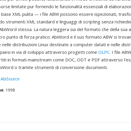
sorse limitate pur fornendo le funzionalità essenziali di elaborazio
a base XML pulita — i file ABW possono essere ispezionati, trasfo
do strumenti XML standard e linguaggi di scripting senza richiede
 AbiWord stessa. La natura leggera sia del formato che della sua 
tro punto di forza pratico: AbiWord e il suo formato ABW si trova
lle distribuzioni Linux destinate a computer datati e nelle distr
paesi in via di sviluppo attraverso progetti come
OLPC
. I file A
titi in formati mainstream come DOC, ODT e PDF attraverso l'e
AbiWord o tramite strumenti di conversione documenti.
:
AbiSource
ne
: 1998