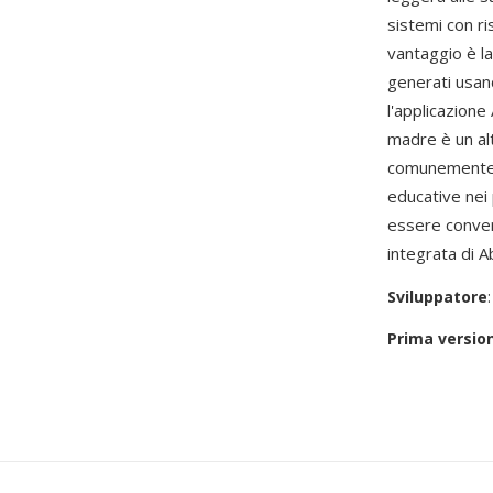
sistemi con ri
vantaggio è l
generati usan
l'applicazione
madre è un al
comunemente ne
educative nei 
essere conver
integrata di 
Sviluppatore
Prima versio