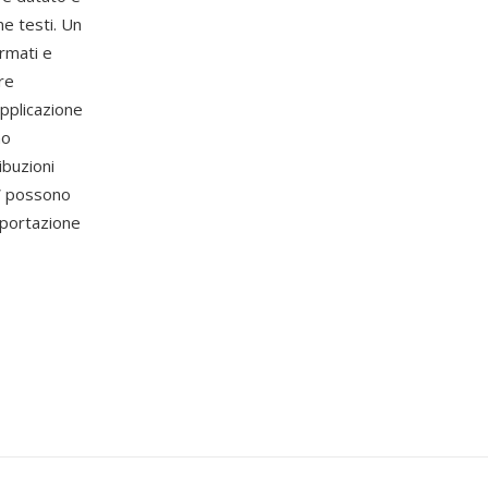
ne testi. Un
rmati e
re
applicazione
no
ibuzioni
BW possono
sportazione