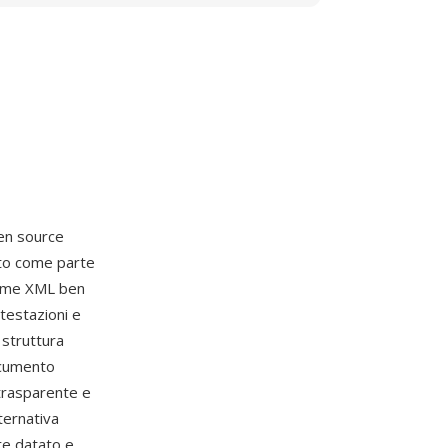
en source
to come parte
come XML ben
ntestazioni e
 struttura
ocumento
 trasparente e
ternativa
re datato e