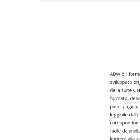
ABW è il form
sviluppato or
della suite G
formato, descr
piè di pagina,
leggibile dal
corrispondono 
facile da ana
leggera alle s