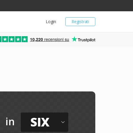
Login
Registrati
10,220
recensioni su
SIX
in