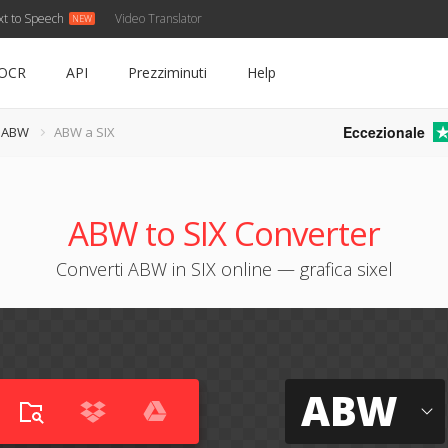
xt to Speech
Video Translator
OCR
API
Prezziminuti
Help
Eccezionale
e ABW
ABW a SIX
ABW to SIX Converter
Converti ABW in SIX online — grafica sixel
ABW