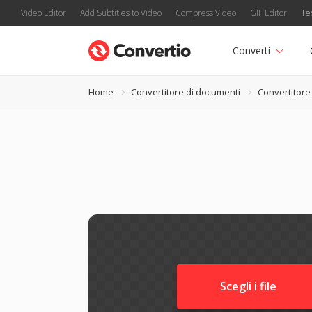
Video Editor
Add Subtitles to Video
Compress Video
GIF Editor
Te
Converti
Home
Convertitore di documenti
Convertitor
Scegli i file