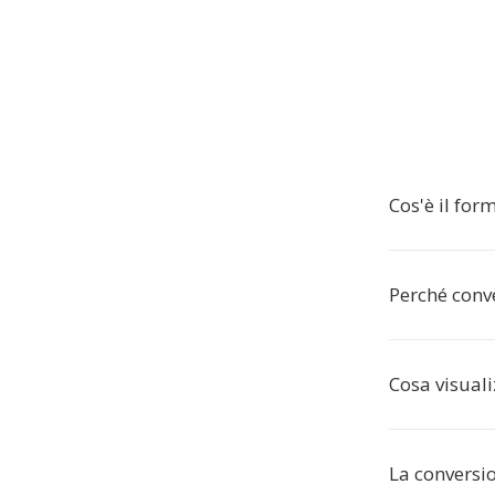
Cos'è il for
Perché conve
Cosa visualiz
La conversio