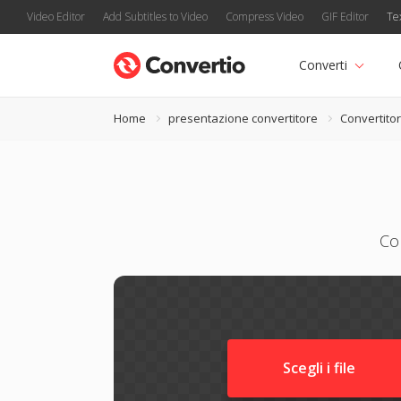
Video Editor
Add Subtitles to Video
Compress Video
GIF Editor
Te
Converti
Home
presentazione convertitore
Convertito
Con
Scegli i file