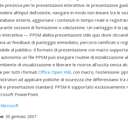
te preziosa per le presentazioni interattive: le presentazioni gui
dere all'input dell'utente, navigare in modo non lineare tra le sez
tabase esterni, aggiornare i contenuti in tempo reale e registrar
urante sessioni di formazione o valutazione. Un vantaggio è la cap
interattiva — PPSM abilita presentazioni stile quiz dove cliccando 
tiva un feedback di punteggio immediato, percorsi ramificati o reg
visibile al pubblico. Il formato di presentazione con macro support
autonoma: un file PPSM può eseguire routine di inizializzazione all
ambiente di visualizzazione e liberare le risorse all'uscita senza al
 per tutti i formati
Office Open XML
con macro, l'estensione .pp
nistratori ad applicare politiche di sicurezza che differenziano tra
ili e presentazioni standard. PPSM è supportato esclusivamente ne
crosoft PowerPoint.
:
Microsoft
ne
: 30 gennaio 2007