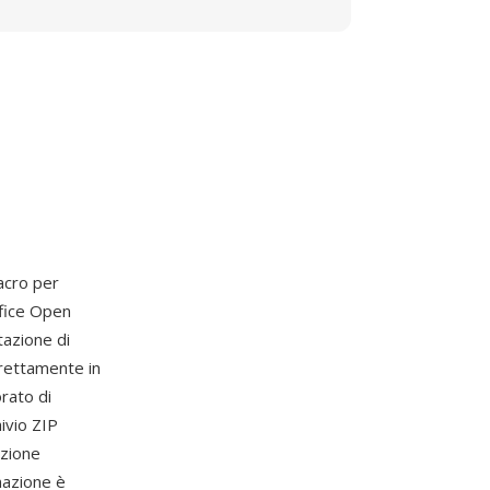
acro per
ffice Open
azione di
rettamente in
rato di
ivio ZIP
azione
nazione è