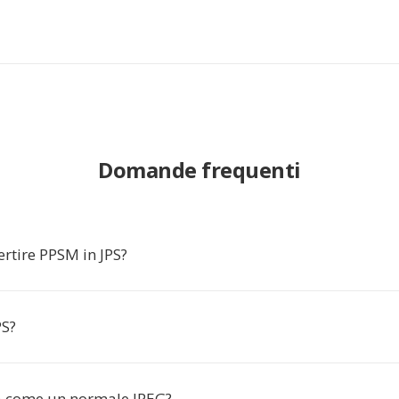
Domande frequenti
rtire PPSM in JPS?
PS?
a come un normale JPEG?