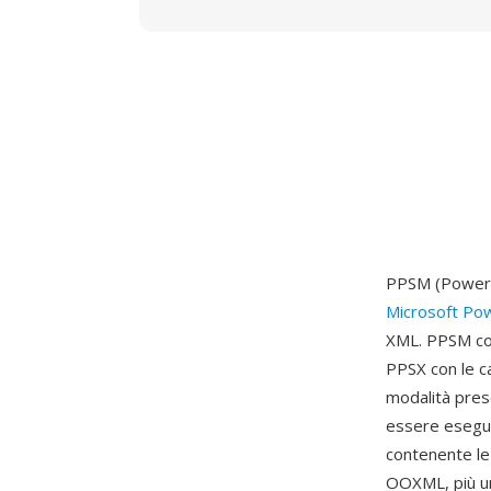
PPSM (PowerP
Microsoft Po
XML. PPSM com
PPSX con le c
modalità pres
essere esegui
contenente le 
OOXML, più un