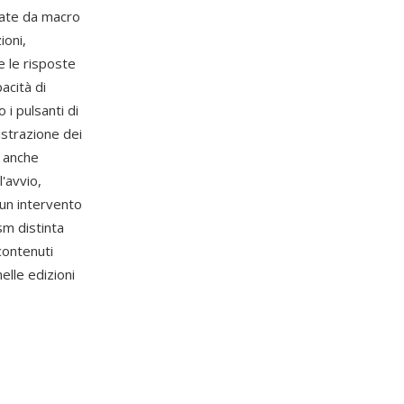
date da macro
ioni,
e le risposte
acità di
i pulsanti di
istrazione dei
a anche
'avvio,
cun intervento
sm distinta
 contenuti
lle edizioni