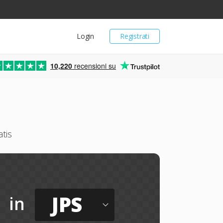
Login
Registrati
10,220
recensioni su
tis
JPS
in