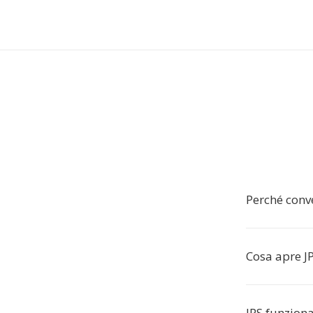
Perché conve
Cosa apre J
JPS funzion