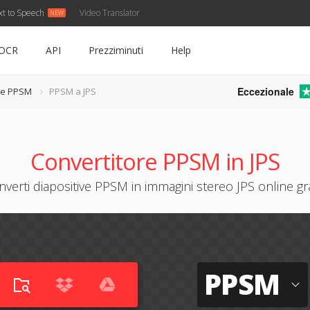
xt to Speech
Video Translator
OCR
API
Prezziminuti
Help
Eccezionale
re PPSM
PPSM a JPS
Convertitore PPSM in JPS
verti diapositive PPSM in immagini stereo JPS online gra
PPSM