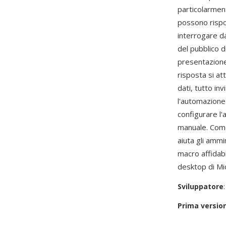
particolarmen
possono rispon
interrogare da
del pubblico d
presentazione 
risposta si at
dati, tutto in
l'automazione 
configurare l'
manuale. Come
aiuta gli ammi
macro affidab
desktop di Mi
Sviluppatore
Prima versio