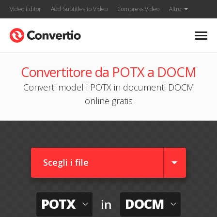
Video Editor
Add Subtitles to Video
Compress Video
Altro
Convertitore da POTX a DOCM
Converti modelli POTX in documenti DOCM
online gratis
Scegli i file
POTX
DOCM
in