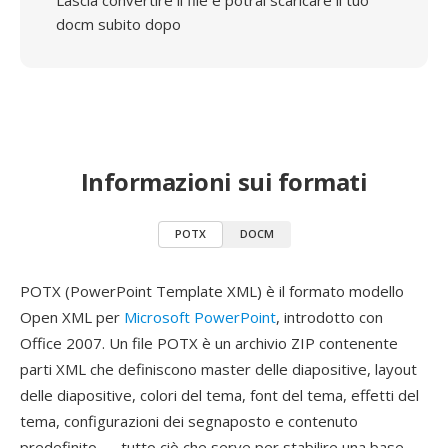
Lascia convertire il file e potrai scaricare il tuo
docm subito dopo
Informazioni sui formati
POTX
DOCM
POTX (PowerPoint Template XML) è il formato modello
Open XML per
Microsoft PowerPoint
, introdotto con
Office 2007. Un file POTX è un archivio ZIP contenente
parti XML che definiscono master delle diapositive, layout
delle diapositive, colori del tema, font del tema, effetti del
tema, configurazioni dei segnaposto e contenuto
predefinito — tutto ciò che serve per stabilire una base