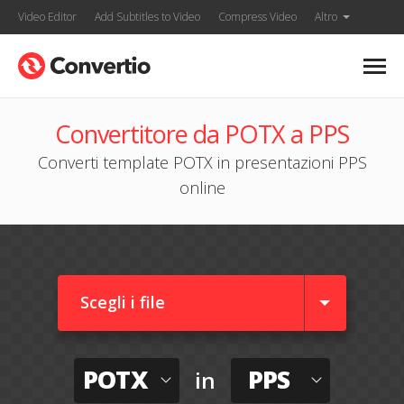
Video Editor
Add Subtitles to Video
Compress Video
Altro
Convertitore da POTX a PPS
Converti template POTX in presentazioni PPS
online
Scegli i file
POTX
PPS
in