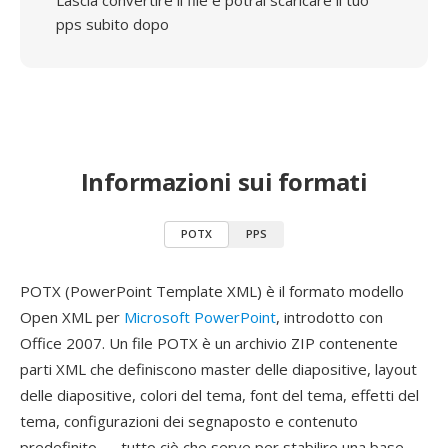
Lascia convertire il file e potrai scaricare il tuo
pps subito dopo
Informazioni sui formati
POTX
PPS
POTX (PowerPoint Template XML) è il formato modello
Open XML per
Microsoft PowerPoint
, introdotto con
Office 2007. Un file POTX è un archivio ZIP contenente
parti XML che definiscono master delle diapositive, layout
delle diapositive, colori del tema, font del tema, effetti del
tema, configurazioni dei segnaposto e contenuto
predefinito — tutto ciò che serve per stabilire una base