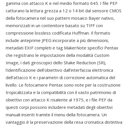
gamma con attacco K e nel medio formato 645. I file PEF
catturano la lettura grezza a 12 o 14 bit dal sensore CMOS
della fotocamera nel suo pattern mosaico Bayer nativo,
memorizzati in un contenitore basato su TIFF con
compressione lossless codificata Huffman. Il formato
include anteprime JPEG incorporate a più dimensioni,
metadati EXIF completi e tag MakerNote specifici Pentax
che registrano le impostazioni della modalità Custom
Image, i dati giroscopici dello Shake Reduction (SR),
l'identificazione dell'obiettivo dall'interfaccia elettronica
dell'attacco K e i parametri di correzione automatica del
livello. Le fotocamere Pentax sono note per la costruzione
tropicalizzata e la compatibilità con il vasto patrimonio di
obiettivi con attacco K risalente al 1975, e i file PEF da
questi corpi possono includere metadati degli obiettivi
manuali inseriti tramite il menu della fotocamera. Un
vantaggio è la preservazione della resa cromatica distintiva