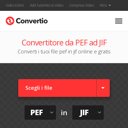
Video Editor
Add Subtitles to Video
Compress Video
Altro
Convertitore da PEF ad JIF
Converti i tuoi file pef in jif online e gratis
Scegli i file
PEF
JIF
in