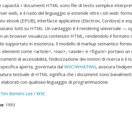
 capacità. I documenti HTML sono file di testo semplice interpret
ser web, e il ruolo del linguaggio si estende oltre i siti web: form
uto ebook (EPUB), interfacce applicative (Electron, Cordova) e es
basano tutti su HTML. Un vantaggio è il rendering universale — og
on un browser visualizza contenuto HTML, rendendolo il format
e supportato in esistenza. Il modello di markup semantico fornisc
a: elementi come <article>, <nav>, <aside> e <figure> portano un s
trumenti di accessibilità, l'indicizzazione dei motori di ricerca e il ri
 specifica aperta, governata dal
W3C/WHATWG
, assicura l'indip
a natura testuale di HTML significa che i documenti sono banalment
 elaborati con qualsiasi linguaggio di programmazione.
:
Tim Berners-Lee / W3C
ne
: 1993