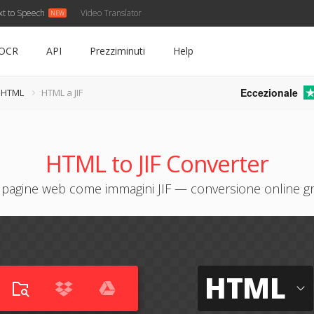
xt to Speech
Video Translator
OCR
API
Prezziminuti
Help
Eccezionale
e HTML
HTML a JIF
HTML to JIF Converter
 pagine web come immagini JIF — conversione online gr
HTML