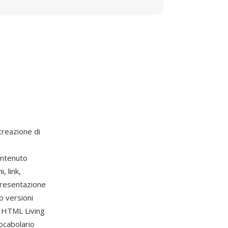
creazione di
e
ontenuto
, link,
 presentazione
so versioni
e HTML Living
ocabolario