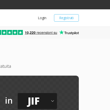
Login
Registrati
10,220
recensioni su
atuita
JIF
in