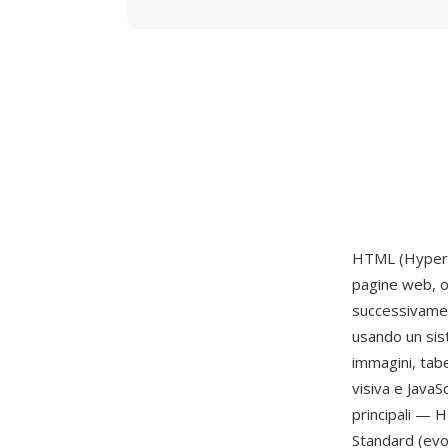
HTML (HyperTe
pagine web, o
successivame
usando un sist
immagini, tabe
visiva e JavaS
principali — 
Standard (evo