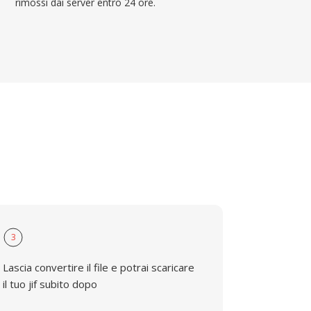
rimossi dai server entro 24 ore.
3
Lascia convertire il file e potrai scaricare
il tuo jif subito dopo