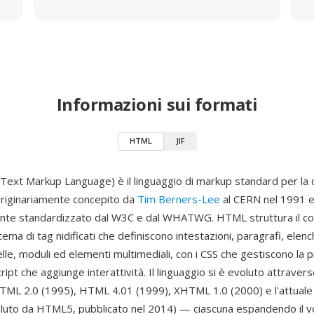
Informazioni sui formati
HTML
JIF
xt Markup Language) è il linguaggio di markup standard per la 
riginariamente concepito da
Tim Berners-Lee
al CERN nel 1991 
nte standardizzato dal W3C e dal WHATWG. HTML struttura il c
ema di tag nidificati che definiscono intestazioni, paragrafi, elenchi
lle, moduli ed elementi multimediali, con i CSS che gestiscono la
cript che aggiunge interattività. Il linguaggio si è evoluto attraver
HTML 2.0 (1995), HTML 4.01 (1999), XHTML 1.0 (2000) e l'attual
luto da HTML5, pubblicato nel 2014) — ciascuna espandendo il v