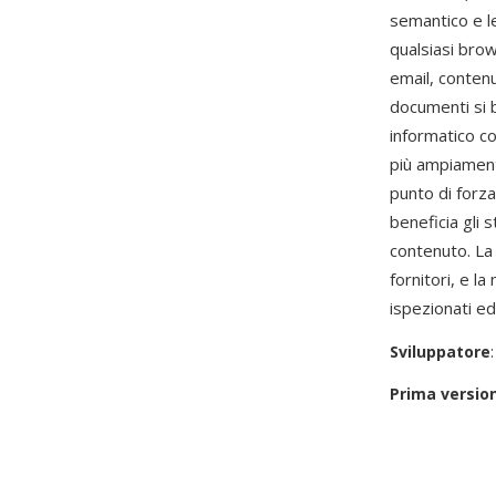
semantico e le
qualsiasi brow
email, conten
documenti si 
informatico c
più ampiament
punto di forz
beneficia gli s
contenuto. La
fornitori, e l
ispezionati ed
Sviluppatore
Prima versio