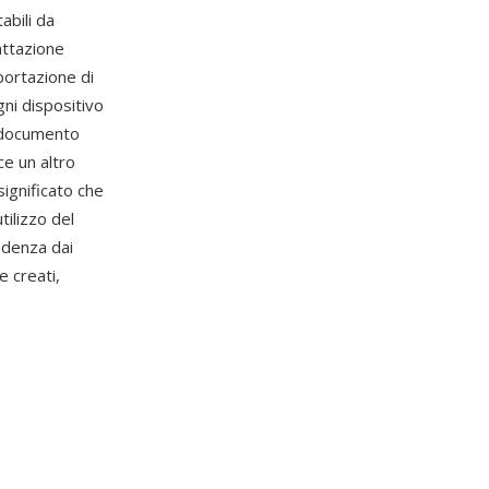
abili da
attazione
portazione di
ni dispositivo
o documento
e un altro
ignificato che
utilizzo del
endenza dai
e creati,