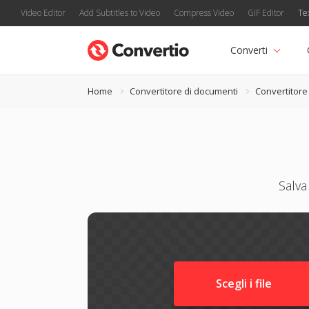
Video Editor
Add Subtitles to Video
Compress Video
GIF Editor
Te
Converti
Home
Convertitore di documenti
Convertitor
Salva
Scegli i file