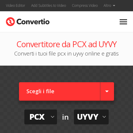
Video Editor
Add Subtitles to Video
Compress Video
Altro
Convertitore da PCX ad UYVY
Converti i tuoi file pcx in uyvy online e gratis
Scegli i file
PCX
UYVY
in