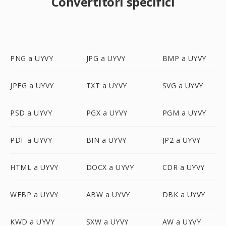
Convertitori specifici
PNG a UYVY
JPG a UYVY
BMP a UYVY
JPEG a UYVY
TXT a UYVY
SVG a UYVY
PSD a UYVY
PGX a UYVY
PGM a UYVY
PDF a UYVY
BIN a UYVY
JP2 a UYVY
HTML a UYVY
DOCX a UYVY
CDR a UYVY
WEBP a UYVY
ABW a UYVY
DBK a UYVY
KWD a UYVY
SXW a UYVY
AW a UYVY